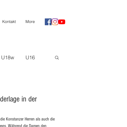
Kontakt
More
U18w
U16
II
Saison 20/21
derlage in der
H3
ie Konstanzer Herren als auch die
egs. Während die Damen den