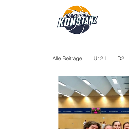
Alle Beiträge
U12 I
D2
U18m
U14
Aktuelle
U16w
Saison 21/22
Saison 24/25
Saison 25