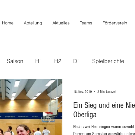
Home
Abteilung
Aktuelles
Teams
Förderverein
Saison
H1
H2
D1
Spielberichte
s
2019/2020
U20/H3
Förderverein
U12 
18. Nov. 2019
2 Min. Lesezeit
Ein Sieg und eine Nie
Saison 22/23
Saison 23/24
U14 II
U10
Oberliga
Nach zwei Heimsiegen waren sowohl d
/26
Damen am Samstag auswärts unterw