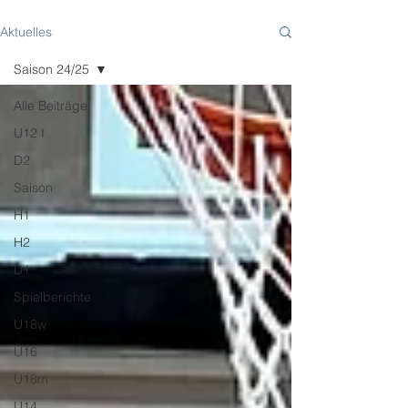
Aktuelles
Saison 24/25
Alle Beiträge
U12 I
D2
Saison
H1
H2
D1
Spielberichte
U18w
U16
U18m
U14