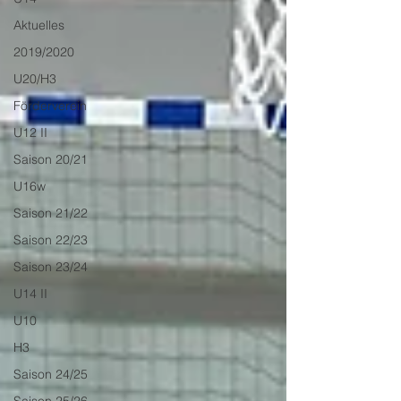
Aktuelles
2019/2020
U20/H3
Förderverein
U12 II
Saison 20/21
U16w
Saison 21/22
Saison 22/23
Saison 23/24
U14 II
U10
H3
Saison 24/25