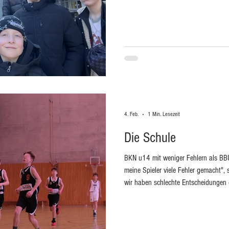
Junge vom See, zuständig für die sc
besprochen, macht einen guten Job.
Weingarten zählt nicht nur einen Ri
eins nur wenig fehlt, ist immer da, 
4. Feb.
1 Min. Lesezeit
Die Schule
BKN u14 mit weniger Fehlern als B
meine Spieler viele Fehler gemacht", 
wir haben schlechte Entscheidungen g
Geiger. Doch geht es bei Anlässen w
Bühne zum Ausprobieren, auf der Fe
Entscheidungen getroffen werden dür