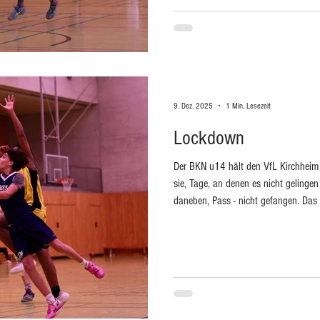
9. Dez. 2025
1 Min. Lesezeit
Lockdown
Der BKN u14 hält den VfL Kirchheim
sie, Tage, an denen es nicht gelingen w
daneben, Pass - nicht gefangen. Das e
vom Teckberg (18:19). In der Pause a
Schützlinge. Ja, egal wie viel wir tra
immer geben und heute lernen wir, 
eine Eisen, die Offensive nicht glüht