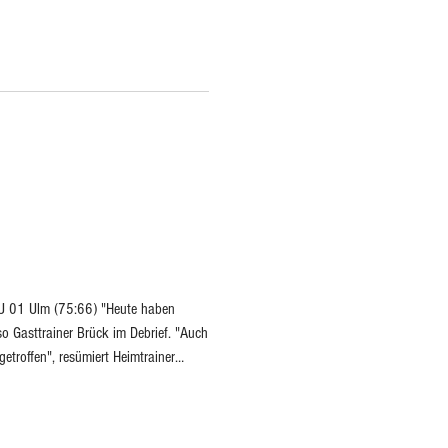
hweren Aufgaben, fokussiert wie
 Doch die Fasnetshochburg
esen. Arthur Sauter, dem zur Nummer
wenn das Pack der Fastnachtshoc
BU 01 Ulm (75:66) "Heute haben
so Gasttrainer Brück im Debrief. "Auch
etroffen", resümiert Heimtrainer
ie diesem nicht genau darum? Eine
hler gemacht und schlechte
fen. Die Schule, der Raum in dem