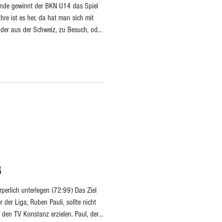
Runde gewinnt der BKN U14 das Spiel
re ist es her, da hat man sich mit
uder aus der Schweiz, zu Besuch, oder
ahren, immer auf der Suche nach
sammentreffen mit einer Niederlage.
ten Städten aus ganz Baden
wir diesen, jetzt mit dem Bu
ß
erlich unterlegen (72:99) Das Ziel
 der Liga, Ruben Pauli, sollte nicht
den TV Konstanz erzielen. Paul, der