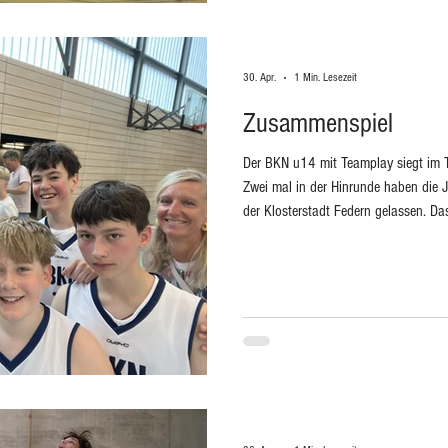
30. Apr.
1 Min. Lesezeit
Zusammenspiel
Der BKN u14 mit Teamplay siegt im 
Zwei mal in der Hinrunde haben die
der Klosterstadt Federn gelassen. Das
Punkten verloren. An Größe und Stär
Allgäu nicht überholt, aber in der im
Zusammenspiel. Das Rückspiel finde
Pestalozzihalle statt Zusammengespie