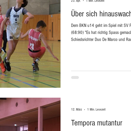
23. Apr.
1 Min. Lesezeit
Über sich hinauswac
Dem BKN u14 geht im Spiel mit SV F
(68:90) "Es hat richtig Spass gemacht das Spiel zu pfeifen" so das
Schiedsrichter Duo De Marco und Ra
Trainer beider Mannschaften waren m
doch Zeuge eines vorzüglichen Baske
Give and Go, Pick and Roll, Three Po
zeigen die Kinder, dass sie nicht nur
12. März
1 Min. Lesezeit
Tempora mutantur