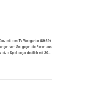
Tanz mit dem TV Weingarten (89:69)
 Jungen vom See gegen die Riesen aus
 letzte Spiel, sogar deutlich mit 30
ke haben wir die Schar aus dem
 Basketball wichtigsten Disziplin, dem
t am am 9. Mai 12:00 in der
lt haben: Andre Baris, Arn