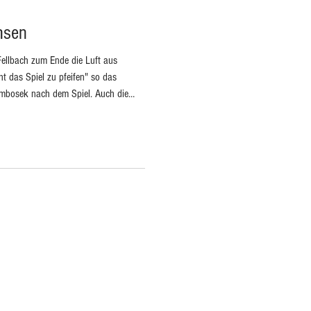
hsen
ellbach zum Ende die Luft aus
mbosek nach dem Spiel. Auch die
it dem Spiel sehr zufrieden. War man
tballspiels. Keine 14 Jahre und mit
int Shot und viele weiteren Aktionen
 körperlich sondern auch in S