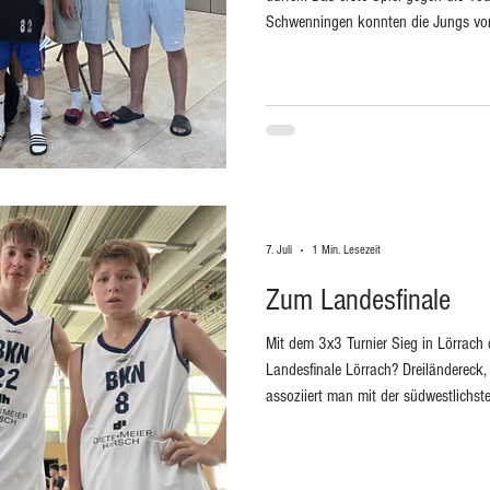
Schwenningen konnten die Jungs vom 
entscheiden. Stunden später, die Ko
Halle, chancenlos im zweiten Spiel m
Kornwestheim. Am zweiten Spieltag, dem 19. Juli, soll es zu Hause in der
Pestalozzihalle entschieden werden –
bleiben
7. Juli
1 Min. Lesezeit
Zum Landesfinale
Mit dem 3x3 Turnier Sieg in Lörrach q
Landesfinale Lörrach? Dreiländereck,
assoziiert man mit der südwestlichs
Doch Freunde des großen orangenen B
Basketball verrückte! Mit dem CVJM h
regionale Junge Talente sichtet und 