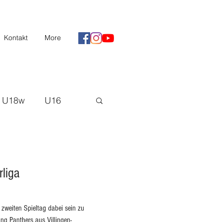
Kontakt
More
U18w
U16
II
Saison 20/21
rliga
H3
 zweiten Spieltag dabei sein zu
ung Panthers aus Villingen-