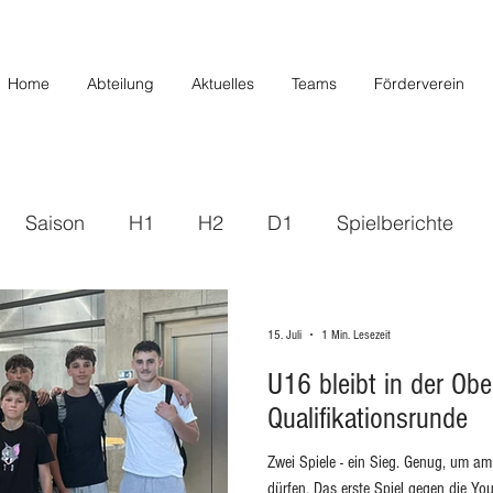
Home
Abteilung
Aktuelles
Teams
Förderverein
Saison
H1
H2
D1
Spielberichte
s
2019/2020
U20/H3
Förderverein
U12 
15. Juli
1 Min. Lesezeit
U16 bleibt in der Obe
Saison 22/23
Saison 23/24
U14 II
U10
Qualifikationsrunde
Zwei Spiele - ein Sieg. Genug, um am
/26
dürfen. Das erste Spiel gegen die Yo