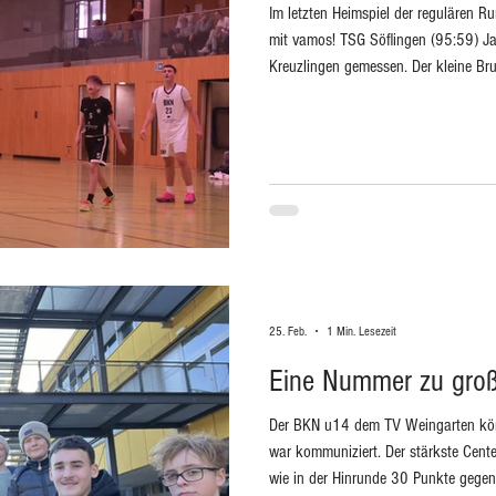
Im letzten Heimspiel der regulären 
mit vamos! TSG Söflingen (95:59) Jah
Kreuzlingen gemessen. Der kleine Br
man ist mit dem Fahrrad hinüber gef
Herausforderungen. Oft endete das Zu
Jetzt haben wir Gäste aus den feins
Württemberg und regelmässig statten 
25. Feb.
1 Min. Lesezeit
Eine Nummer zu gro
Der BKN u14 dem TV Weingarten körp
war kommuniziert. Der stärkste Center
wie in der Hinrunde 30 Punkte gegen 