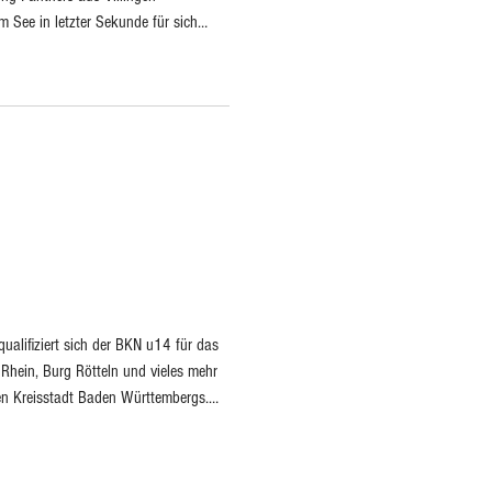
See in letzter Sekunde für sich
nstanzer dösend in der 40° heissen
it dem Gastgeber Skizunft
 Oberliga oder nicht! Im Rennen
ualifiziert sich der BKN u14 für das
 Rhein, Burg Rötteln und vieles mehr
ten Kreisstadt Baden Württembergs.
alls wissen mehr. Dort leben lauter
at Lörrach einen Basketballverein der
ausbildet, welche wiederum in der