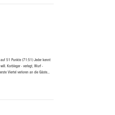
gelernt wird, es in Zukunft besser zu machen. Zu nächsten Bühne geht es
 auf 51 Punkte (71:51) Jeder kennt
ill. Korbleger - verlegt, Wurf -
rste Viertel verloren an die Gäste
ppelliert Heimtrainer Jüfan an seine
inieren werden, Tage wie diese wird es
wie man dennoch gewinnt. Wenn das
, schmieden