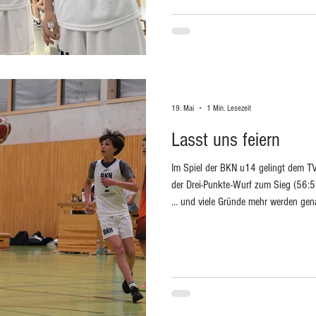
Schweiz, Frankreich und Deutschlan
19. Mai
1 Min. Lesezeit
Lasst uns feiern
Im Spiel der BKN u14 gelingt dem T
der Drei-Punkte-Wurf zum Sieg (56:59
... und viele Gründe mehr werden gena
warum ein Spieler das Saisonende nich
das es bis zum Schluss geschafft hat
das Format geändert und die Schuhe
Am 14. Juni geht es zum 3x3 Turnie