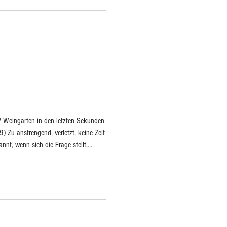
d durch das Sp
V Weingarten in den letzten Sekunden
) Zu anstrengend, verletzt, keine Zeit
nnt, wenn sich die Frage stellt,
t erreicht. Ein Hurra für jedes Kind,
. Nach einer verdienten Pause wird
 werden auf dem Freiplatz gebunden.
r nach Weil am