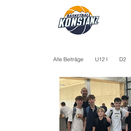
Alle Beiträge
U12 I
D2
U18m
U14
Aktuelle
U16w
Saison 21/22
Saison 24/25
Saison 25