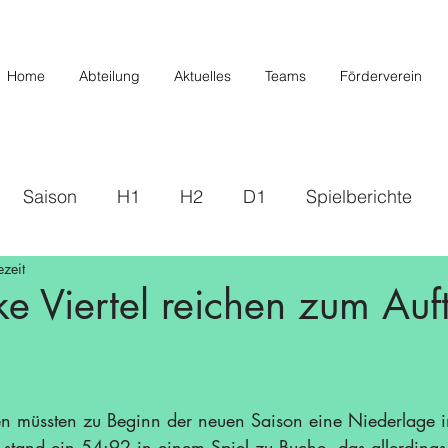
Home
Abteilung
Aktuelles
Teams
Förderverein
Saison
H1
H2
D1
Spielberichte
ezeit
s
2019/2020
U20/H3
Förderverein
U12 
ke Viertel reichen zum Auf
Saison 22/23
Saison 23/24
U14 II
U10
n müssten zu Beginn der neuen Saison eine Niederlage 
/26
stand ein 54:92 in einem Spiel zu Buche, das allerdings e