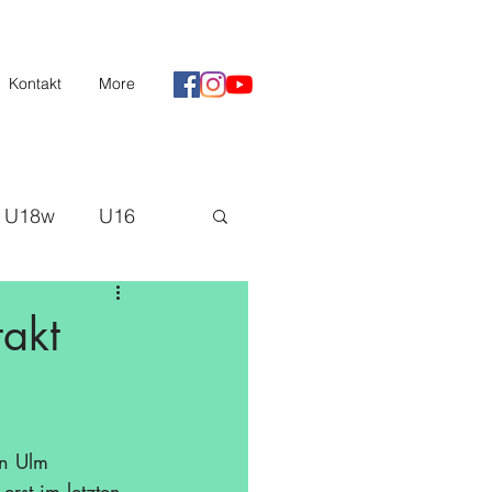
Kontakt
More
U18w
U16
II
Saison 20/21
takt
H3
in Ulm 
rst im letzten 