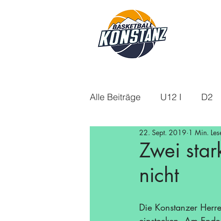
Alle Beiträge
U12 I
D2
22. Sept. 2019
1 Min. Les
U18m
U14
Aktuelle
Zwei star
nicht
U16w
Saison 21/22
Die Konstanzer Herre
Saison 24/25
Saison 25
einstecken. Am Ende 