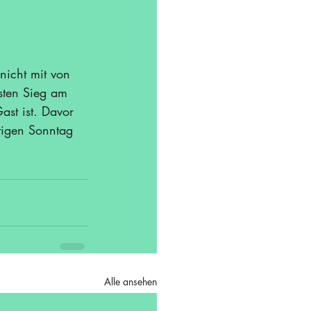
icht mit von 
sten Sieg am 
st ist. Davor 
tigen Sonntag 
Alle ansehen