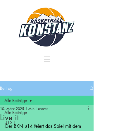
Beitrag
Alle Beiträge
10. März 2025
1 Min. Lesezeit
Alle Beiträge
Live it
U12 I
Der BKN u14 feiert das Spiel mit dem 