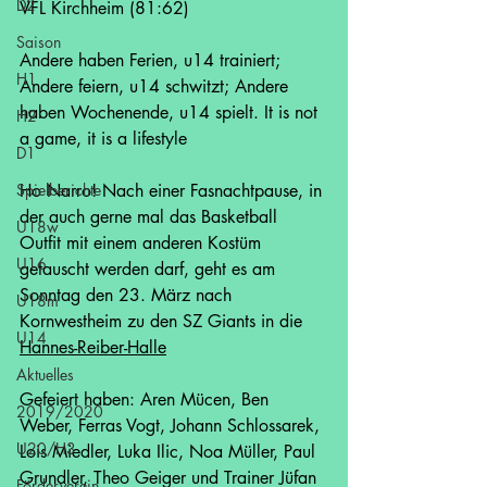
D2
VFL Kirchheim (81:62)
Saison
Andere haben Ferien, u14 trainiert; 
H1
Andere feiern, u14 schwitzt; Andere 
haben Wochenende, u14 spielt. It is not 
H2
a game, it is a lifestyle  
D1
Spielberichte
Ho Narro! Nach einer Fasnachtpause, in 
der auch gerne mal das Basketball 
U18w
Outfit mit einem anderen Kostüm 
U16
getauscht werden darf, geht es am 
Sonntag den 23. März nach 
U18m
Kornwestheim zu den SZ Giants in die 
U14
Hannes-Reiber-Halle
Aktuelles
Gefeiert haben: Aren Mücen, Ben 
2019/2020
Weber, Ferras Vogt, Johann Schlossarek, 
U20/H3
Lois Miedler, Luka Ilic, Noa Müller, Paul 
Grundler, Theo Geiger und Trainer Jüfan 
Förderverein