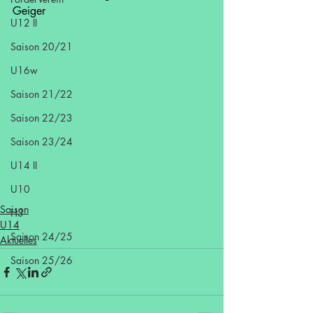
Geiger
U12 II
Saison 20/21
U16w
Saison 21/22
Saison 22/23
Saison 23/24
U14 II
U10
Saison
H3
U14
Saison 24/25
Aktuelles
Saison 25/26