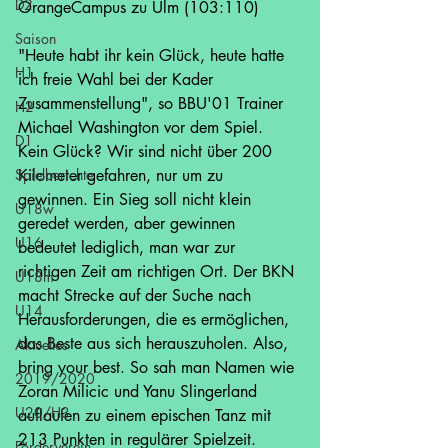
D2
OrangeCampus zu Ulm (103:110)
Saison
"Heute habt ihr kein Glück, heute hatte 
H1
ich freie Wahl bei der Kader 
Zusammenstellung", so BBU'01 Trainer 
H2
Michael Washington vor dem Spiel. 
D1
Kein Glück? Wir sind nicht über 200 
Spielberichte
Kilometer gefahren, nur um zu 
gewinnen. Ein Sieg soll nicht klein 
U18w
geredet werden, aber gewinnen 
U16
bedeutet lediglich, man war zur 
richtigen Zeit am richtigen Ort. Der BKN 
U18m
macht Strecke auf der Suche nach 
U14
Herausforderungen, die es ermöglichen, 
das Beste aus sich herauszuholen. Also, 
Aktuelles
bring your best. So sah man Namen wie 
2019/2020
Zoran Milicic und Yanu Slingerland 
U20/H3
auflaufen zu einem epischen Tanz mit 
213 Punkten in regulärer Spielzeit.
Förderverein