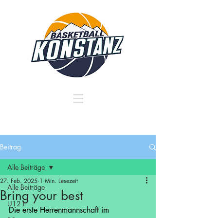
Beitrag
Alle Beiträge
27. Feb. 2025
1 Min. Lesezeit
Alle Beiträge
Bring your best
U12 I
Die erste Herrenmannschaft im 