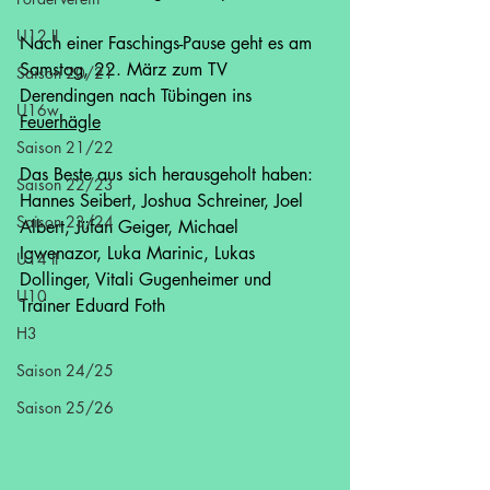
U12 II
Nach einer Faschings-Pause geht es am 
Samstag, 22. März zum TV 
Saison 20/21
Derendingen nach Tübingen ins 
U16w
Feuerhägle
Saison 21/22
Das Beste aus sich herausgeholt haben: 
Saison 22/23
Hannes Seibert, Joshua Schreiner, Joel 
Saison 23/24
Albert, Jüfan Geiger, Michael 
Igwenazor, Luka Marinic, Lukas 
U14 II
Dollinger, Vitali Gugenheimer und 
U10
Trainer Eduard Foth
H3
Saison 24/25
Saison 25/26