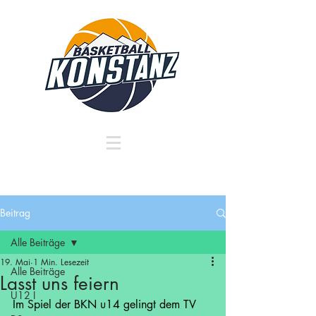
Beitrag
Alle Beiträge
19. Mai
1 Min. Lesezeit
Alle Beiträge
Lasst uns feiern
U12 I
Im Spiel der BKN u14 gelingt dem TV 