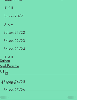
U12 II
Saison 20/21
U16w
Saison 21/22
Saison 22/23
Saison 23/24
U14 II
Saison
U10
Spielberichte
U14
H3
Saison 24/25
Saison 25/26