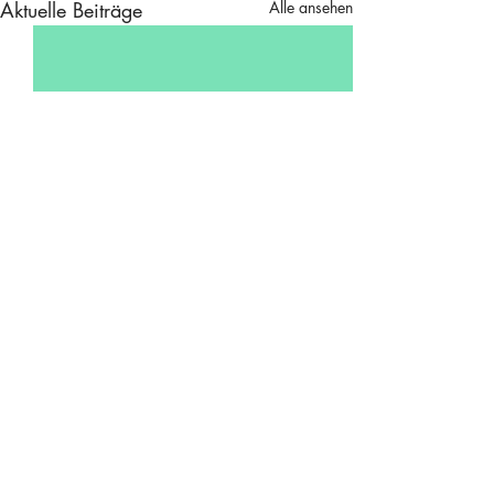
Aktuelle Beiträge
Alle ansehen
Kommentare
Zusammenspiel