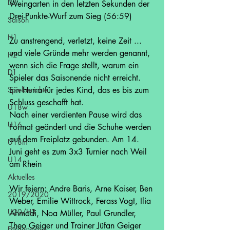
D2
Weingarten in den letzten Sekunden der 
Drei-Punkte-Wurf zum Sieg (56:59) 
Saison
H1
Zu anstrengend, verletzt, keine Zeit ... 
und viele Gründe mehr werden genannt, 
H2
wenn sich die Frage stellt, warum ein 
D1
Spieler das Saisonende nicht erreicht. 
Spielberichte
Ein Hurra für jedes Kind, das es bis zum 
Schluss geschafft hat.
U18w
Nach einer verdienten Pause wird das 
U16
Format geändert und die Schuhe werden 
auf dem Freiplatz gebunden. Am 14. 
U18m
Juni geht es zum 3x3 Turnier nach Weil 
U14
am Rhein
Aktuelles
Wir feiern: Andre Baris, Arne Kaiser, Ben 
2019/2020
Weber, Emilie Wittrock, Ferass Vogt, Ilia 
U20/H3
Ahmadi, Noa Müller, Paul Grundler, 
Theo Geiger und Trainer Jüfan Geiger
Förderverein