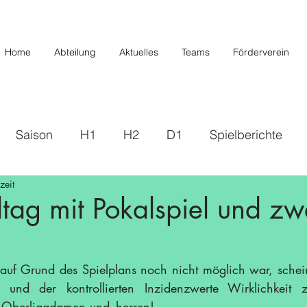
Home
Abteilung
Aktuelles
Teams
Förderverein
Saison
H1
H2
D1
Spielberichte
zeit
s
2019/2020
U20/H3
Förderverein
U12 
tag mit Pokalspiel und zw
Saison 22/23
Saison 23/24
U14 II
U10
auf Grund des Spielplans noch nicht möglich war, schei
 und der kontrollierten Inzidenzwerte Wirklichkeit 
/26
r Oberligadamen und -herren!