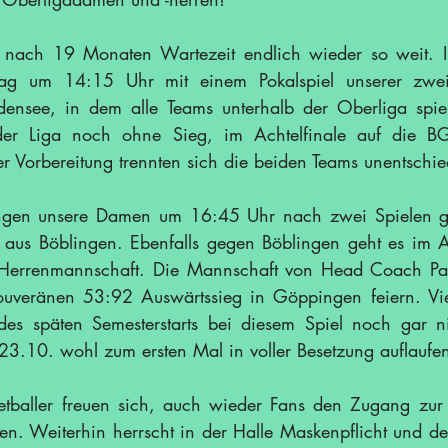
nach 19 Monaten Wartezeit endlich wieder so weit. In 
Tag um 14:15 Uhr mit einem Pokalspiel unserer zwei
ensee, in dem alle Teams unterhalb der Oberliga spielb
 der Liga noch ohne Sieg, im Achtelfinale auf die B
er Vorbereitung trennten sich die beiden Teams unentschi
ngen unsere Damen um 16:45 Uhr nach zwei Spielen g
rs aus Böblingen. Ebenfalls gegen Böblingen geht es im 
e Herrenmannschaft. Die Mannschaft von Head Coach Pab
ouveränen 53:92 Auswärtssieg in Göppingen feiern. Vi
es späten Semesterstarts bei diesem Spiel noch gar nic
3.10. wohl zum ersten Mal in voller Besetzung auflaufe
tballer freuen sich, auch wieder Fans den Zugang zur P
n. Weiterhin herrscht in der Halle Maskenpflicht und der