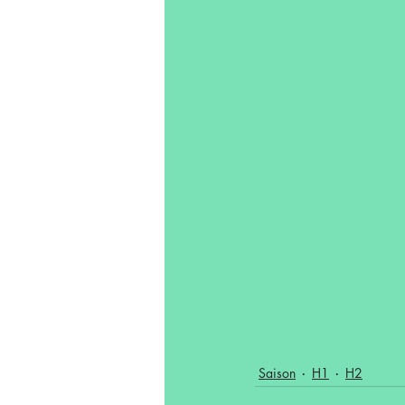
Saison
H1
H2