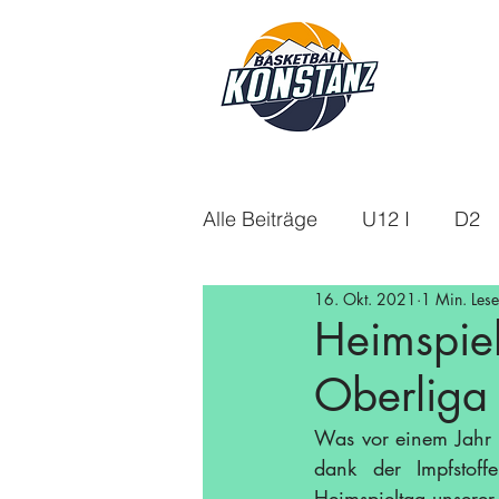
Alle Beiträge
U12 I
D2
16. Okt. 2021
1 Min. Lese
U18m
U14
Aktuelle
Heimspiel
Oberliga
U16w
Saison 21/22
Was vor einem Jahr 
dank der Impfstoffe
Saison 24/25
Saison 25
Heimspieltag unsere