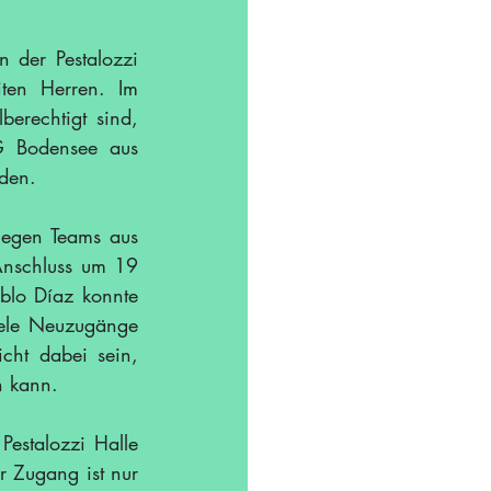
der Pestalozzi 
ten Herren. Im 
erechtigt sind, 
G Bodensee aus 
eden.
egen Teams aus 
Anschluss um 19 
lo Díaz konnte 
ele Neuzugänge 
ht dabei sein, 
n kann.
estalozzi Halle 
 Zugang ist nur 