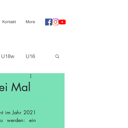
Kontakt
More
U18w
U16
II
Saison 20/21
ei Mal
H3
nt im Jahr 2021 
zu werden: ein 