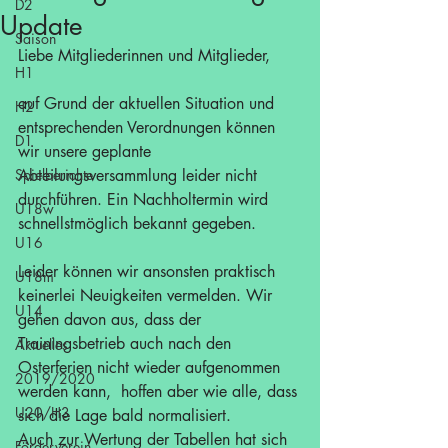
D2
Update
Saison
Liebe Mitgliederinnen und Mitglieder,
H1
auf Grund der aktuellen Situation und 
H2
entsprechenden Verordnungen können 
D1
wir unsere geplante 
Spielberichte
Abteilungsversammlung leider nicht 
durchführen. Ein Nachholtermin wird 
U18w
schnellstmöglich bekannt gegeben.
U16
Leider können wir ansonsten praktisch 
U18m
keinerlei Neuigkeiten vermelden. Wir 
U14
gehen davon aus, dass der 
Trainingsbetrieb auch nach den 
Aktuelles
Osterferien nicht wieder aufgenommen 
2019/2020
werden kann,  hoffen aber wie alle, dass 
U20/H3
sich die Lage bald normalisiert.
Auch zur Wertung der Tabellen hat sich 
Förderverein