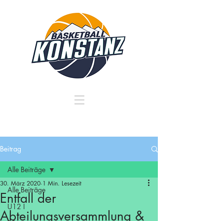
Beitrag
Alle Beiträge
30. März 2020
1 Min. Lesezeit
Alle Beiträge
Entfall der
U12 I
Abteilungsversammlung &