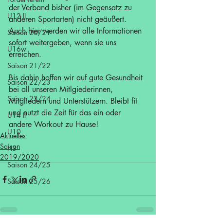
der Verband bisher (im Gegensatz zu 
U12 II
anderen Sportarten) nicht geäußert. 
Auch hier werden wir alle Informationen 
Saison 20/21
sofort weitergeben, wenn sie uns 
U16w
erreichen.
Saison 21/22
Bis dahin hoffen wir auf gute Gesundheit 
Saison 22/23
bei all unseren Mitlgiederinnen, 
Saison 23/24
Mitgliedern und Unterstützern. Bleibt fit 
und nutzt die Zeit für das ein oder 
U14 II
andere Workout zu Hause!
U10
Aktuelles
Saison
H3
2019/2020
Saison 24/25
Saison 25/26