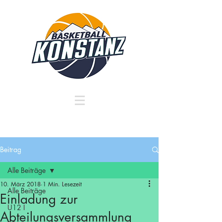
Beitrag
Alle Beiträge
10. März 2018
1 Min. Lesezeit
Alle Beiträge
Einladung zur
U12 I
Abteilungsversammlung