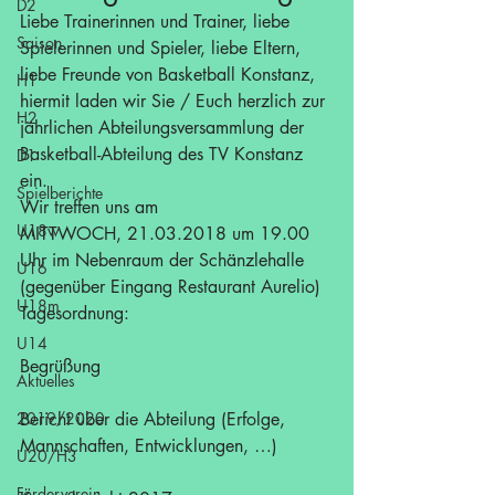
D2
Liebe Trainerinnen und Trainer, liebe 
Saison
Spielerinnen und Spieler, liebe Eltern, 
liebe Freunde von Basketball Konstanz,
H1
hiermit laden wir Sie / Euch herzlich zur 
H2
jährlichen Abteilungsversammlung der 
Basketball-Abteilung des TV Konstanz 
D1
ein.
Spielberichte
Wir treffen uns am
U18w
MITTWOCH, 21.03.2018 um 19.00 
Uhr im Nebenraum der Schänzlehalle 
U16
(gegenüber Eingang Restaurant Aurelio)
U18m
Tagesordnung:
U14
Begrüßung
Aktuelles
2019/2020
Bericht über die Abteilung (Erfolge, 
Mannschaften, Entwicklungen, …)
U20/H3
Förderverein