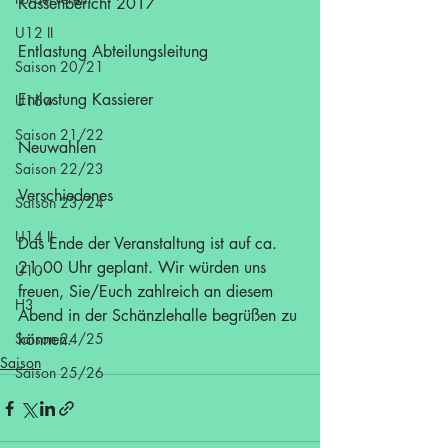
Kassenbericht 2017
U12 II
Entlastung Abteilungsleitung
Saison 20/21
Entlastung Kassierer
U16w
Saison 21/22
Neuwahlen
Saison 22/23
Verschiedenes
Saison 23/24
U14 II
Das Ende der Veranstaltung ist auf ca. 
21.00 Uhr geplant. Wir würden uns 
U10
freuen, Sie/Euch zahlreich an diesem 
H3
Abend in der Schänzlehalle begrüßen zu 
Saison 24/25
können.
Saison
Saison 25/26