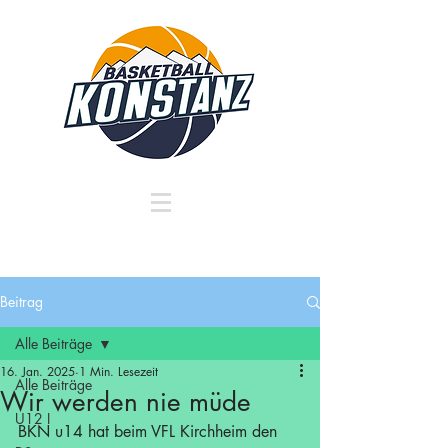
Beitrag
Alle Beiträge
16. Jan. 2025
1 Min. Lesezeit
Alle Beiträge
Wir werden nie müde
U12 I
BKN u14 hat beim VFL Kirchheim den 