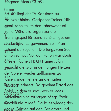
D2
längeren Atem (73:69)
Saison
35:40 liegt der TV Konstanz zur 
H1
Halbzeit hinten. Gastgeber Trainer Nils 
Menk scheute um den Jahreswechsel 
H2
keine Mühe und organisierte ein 
D1
Trainingsspiel für seine Schützlinge, um 
Spielberichte
dieses Spiel zu gewinnen. Sein Plan 
scheint aufzugehen. Die Jungs vom See 
U18w
atmen schwer. Vor den Ferien war doch 
U16
alles einfacher?! BKN-Trainer Jüfan 
versucht die Glut in den jungen Herzen 
U18m
der Spieler wieder aufflammen zu 
U14
lassen, indem er sie an die harten 
Trainings erinnert. Da gewinnt David das 
Aktuelles
Spiel, in dem er sagt, was er jedes 
2019/2020
Athletiktraining zu sagen pflegt. "Wir 
U20/H3
werden nie müde". Da ist es wieder, das 
kecke Grinsen auf den Gesichtern und 
Förderverein