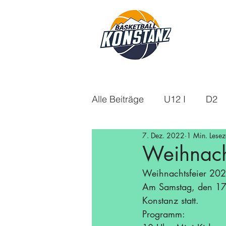
Alle Beiträge
U12 I
D2
7. Dez. 2022
1 Min. Lesez
U18m
U14
Aktuelle
Weihnach
Weihnachtsfeier 20
U16w
Saison 21/22
Am Samstag, den 17.1
Konstanz statt. 
Programm:
Saison 24/25
Saison 25