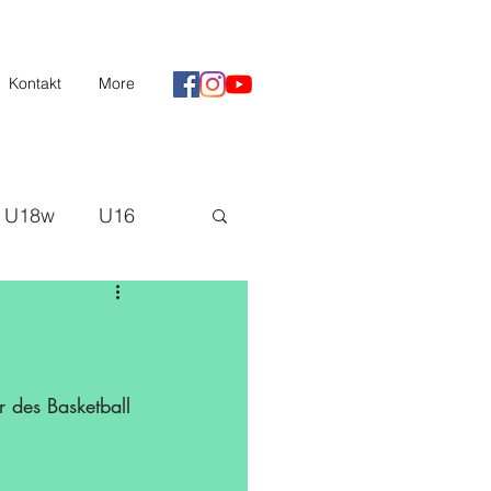
Kontakt
More
U18w
U16
II
Saison 20/21
H3
 des Basketball 