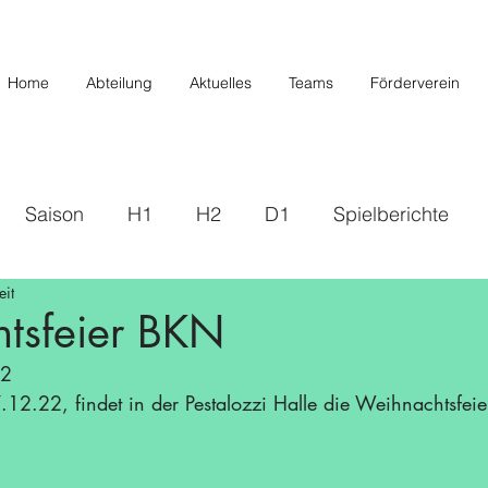
Home
Abteilung
Aktuelles
Teams
Förderverein
Saison
H1
H2
D1
Spielberichte
eit
s
2019/2020
U20/H3
Förderverein
U12 
tsfeier BKN
22
Saison 22/23
Saison 23/24
U14 II
U10
2.22, findet in der Pestalozzi Halle die Weihnachtsfeier
/26