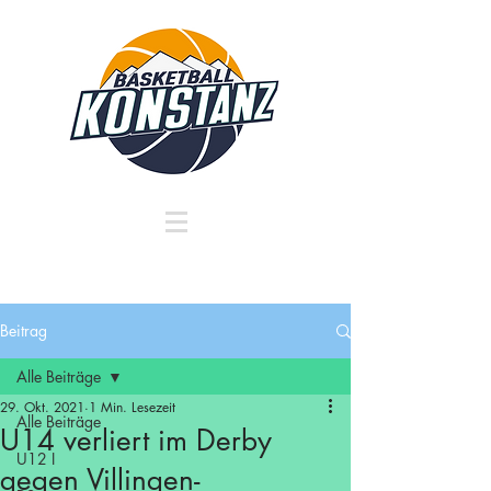
Beitrag
Alle Beiträge
29. Okt. 2021
1 Min. Lesezeit
Alle Beiträge
U14 verliert im Derby
U12 I
gegen Villingen-