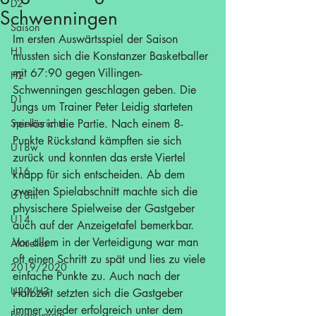
D2
Schwenningen
Saison
Im ersten Auswärtsspiel der Saison 
H1
mussten sich die Konstanzer Basketballer 
mit 67:90 gegen Villingen-
H2
Schwenningen geschlagen geben. Die 
D1
Jungs um Trainer Peter Leidig starteten 
Spielberichte
nervös in die Partie. Nach einem 8-
Punkte Rückstand kämpften sie sich 
U18w
zurück und konnten das erste Viertel 
U16
knapp für sich entscheiden. Ab dem 
zweiten Spielabschnitt machte sich die 
U18m
physischere Spielweise der Gastgeber 
U14
auch auf der Anzeigetafel bemerkbar. 
Vor allem in der Verteidigung war man 
Aktuelles
oft einen Schritt zu spät und lies zu viele 
2019/2020
einfache Punkte zu. Auch nach der 
U20/H3
Halbzeit setzten sich die Gastgeber 
immer wieder erfolgreich unter dem 
Förderverein