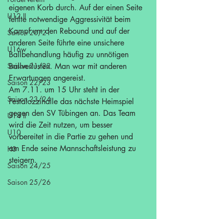
eigenen Korb durch. Auf der einen Seite 
U12 II
fehlte notwendige Aggressivität beim 
Kampf um den Rebound und auf der 
Saison 20/21
anderen Seite führte eine unsichere 
U16w
Ballbehandlung häufig zu unnötigen 
Saison 21/22
Ballverlusten. Man war mit anderen 
Erwartungen angereist.
Saison 22/23
Am 7.11. um 15 Uhr steht in der 
Saison 23/24
Pestalozzihalle das nächste Heimspiel 
gegen den SV Tübingen an. Das Team 
U14 II
wird die Zeit nutzen, um besser 
U10
vorbereitet in die Partie zu gehen und 
am Ende seine Mannschaftsleistung zu 
H3
steigern.  
Saison 24/25
Saison 25/26