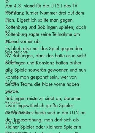
D2
Am 4.3. stand für die U12 I des TV 
Saison
Konstanz Turnier Nummer drei auf dem 
Plan. Eigentlich sollte man gegen 
H1
Rottenburg und Böblingen spielen, doch 
H2
Rottenburg sagte seine Teilnahme am 
Abend vorher ab.
D1
Es blieb also nur das Spiel gegen den 
Spielberichte
SV Böblingen, aber das hatte es in sich! 
U18w
Böblingen und Konstanz hatten bisher 
alle Spiele souverän gewonnen und nun 
U16
konnte man gespannt sein, wer von 
U18m
beiden Teams die Nase vorne haben 
würde.
U14
Böblingen reiste zu siebt an, darunter 
Aktuelles
zwei ungewöhnlich große Spieler. 
2019/2020
Größenunterschiede sind in der U12 an 
der Tagesordnung, man darf sich als 
U20/H3
kleiner Spieler oder kleinere Spielerin 
Förderverein