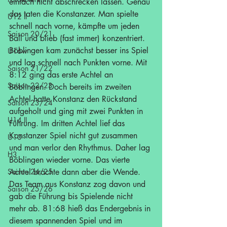
einfach nicht abschrecken lassen. Genau 
das taten die Konstanzer. Man spielte 
U12 II
schnell nach vorne, kämpfte um jeden 
Saison 20/21
Ball und blieb (fast immer) konzentriert.
Böblingen kam zunächst besser ins Spiel 
U16w
und lag schnell nach Punkten vorne. Mit 
Saison 21/22
8:12 ging das erste Achtel an 
Saison 22/23
Böblingen. Doch bereits im zweiten 
Achtel hatte Konstanz den Rückstand 
Saison 23/24
aufgeholt und ging mit zwei Punkten in 
U14 II
Führung. Im dritten Achtel lief das 
Konstanzer Spiel nicht gut zusammen 
U10
und man verlor den Rhythmus. Daher lag 
H3
Böblingen wieder vorne. Das vierte 
Saison 24/25
Achtel brachte dann aber die Wende. 
Das Team aus Konstanz zog davon und 
Saison 25/26
gab die Führung bis Spielende nicht 
mehr ab. 81:68 hieß das Endergebnis in 
diesem spannenden Spiel und im 