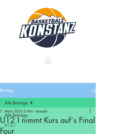
Beitrag
Alle Beiträge
7. März 2023
2 Min. Lesezeit
Alle Beiträge
U12 I nimmt Kurs auf´s Final
U12 I
Four