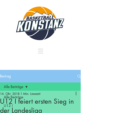
Beitrag
Alle Beiträge
14. Okt. 2018
1 Min. Lesezeit
Alle Beiträge
U12 I feiert ersten Sieg in
U12 I
der Landesliga