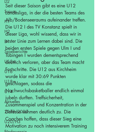
D2
Seit dieser Saison gibt es eine U12 
Saison
Landesliga, in der die besten Teams des 
Alb/Bodenseeraums aufeinander treffen. 
H1
Die U12 I des TV Konstanz spielt in 
H2
dieser Liga, wohl wissend, dass wir in 
erster Linie zum Lernen dabei sind. Die 
D1
beiden ersten Spiele gegen Ulm I und 
Spielberichte
Tübingen I wurden dementsprechend 
U18w
deutlich verloren, aber das Team macht 
Fortschritte. Die U12 aus Kirchheim 
U16
wurde klar mit 30:69 Punkten 
U18m
geschlagen, sodass die 
Nachwuchsbasketballer endlich einmal 
U14
jubeln durften. Treffsicherheit, 
Aktuelles
Zusammenspiel und Konzentration in der 
2019/2020
Defense nehmen deutlich zu. Die 
Coaches hoffen, dass dieser Sieg eine 
U20/H3
Motivation zu noch intensiverem Training 
Förderverein