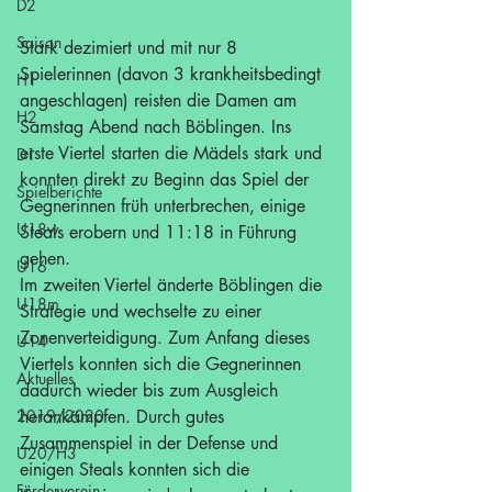
D2
Saison
Stark dezimiert und mit nur 8 
Spielerinnen (davon 3 krankheitsbedingt 
H1
angeschlagen) reisten die Damen am 
H2
Samstag Abend nach Böblingen. Ins 
erste Viertel starten die Mädels stark und 
D1
konnten direkt zu Beginn das Spiel der 
Spielberichte
Gegnerinnen früh unterbrechen, einige 
U18w
Steals erobern und 11:18 in Führung 
gehen.
U16
Im zweiten Viertel änderte Böblingen die 
U18m
Strategie und wechselte zu einer 
Zonenverteidigung. Zum Anfang dieses 
U14
Viertels konnten sich die Gegnerinnen 
Aktuelles
dadurch wieder bis zum Ausgleich 
2019/2020
herankämpfen. Durch gutes 
Zusammenspiel in der Defense und 
U20/H3
einigen Steals konnten sich die 
Förderverein