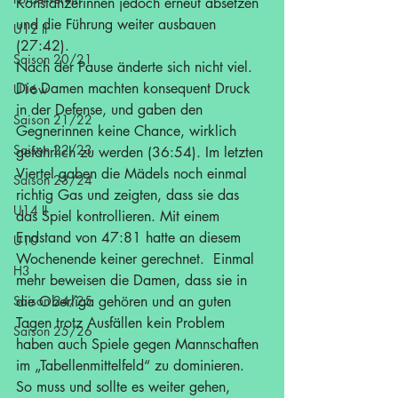
Konstanzerinnen jedoch erneut absetzen 
und die Führung weiter ausbauen 
U12 II
(27:42).
Saison 20/21
Nach der Pause änderte sich nicht viel. 
Die Damen machten konsequent Druck 
U16w
in der Defense, und gaben den 
Saison 21/22
Gegnerinnen keine Chance, wirklich 
Saison 22/23
gefährlich zu werden (36:54). Im letzten 
Viertel gaben die Mädels noch einmal 
Saison 23/24
richtig Gas und zeigten, dass sie das 
U14 II
das Spiel kontrollieren. Mit einem 
Endstand von 47:81 hatte an diesem 
U10
Wochenende keiner gerechnet.  Einmal 
H3
mehr beweisen die Damen, dass sie in 
Saison 24/25
die Oberliga gehören und an guten 
Tagen trotz Ausfällen kein Problem 
Saison 25/26
haben auch Spiele gegen Mannschaften 
im „Tabellenmittelfeld“ zu dominieren. 
So muss und sollte es weiter gehen, 