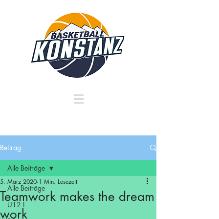
Beitrag
Alle Beiträge
5. März 2020
1 Min. Lesezeit
Alle Beiträge
Teamwork makes the dream
U12 I
work