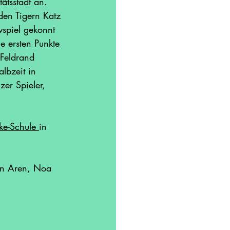
ätsstadt an. 
den Tigern Katz 
vspiel gekonnt 
ie ersten Punkte 
 Feldrand 
lbzeit in 
er Spieler, 
ke-Schul
e 
in 
cen Aren, Noa 