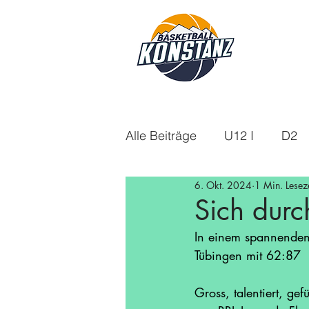
Alle Beiträge
U12 I
D2
6. Okt. 2024
1 Min. Leseze
U18m
U14
Aktuelle
Sich durc
In einem spannenden 
U16w
Saison 21/22
Tübingen mit 62:87
Gross, talentiert, g
Saison 24/25
Saison 25