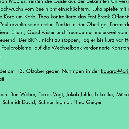
ian Möbius, reisten die Gäste aus der bekannten Universit
Nachwuchs vom See nicht einschüchtern. Luka spielte mit 
 Korb um Korb. Theo kontrollierte das Fast Break Offensi
Paul erzielte seine ersten Punkte in der Oberliga, Ferras d
riere. Eltern, Geschwister und Freunde nur meterweit vom
euernd. Der BKN, nicht zu stoppen, lag er bis kurz vor Ha
Foulprobleme, auf die Wechselbank verdonnerte Konstanz
.
ndet am 13. Oktober gegen Nürtingen in der 
Eduard-Möri
tt 
ben: Ben Weber, Ferras Vogt, Jakob Jehle, Luka Ilic, Mü
r, Schmidt David, Schnur Ingmar, Theo Geiger