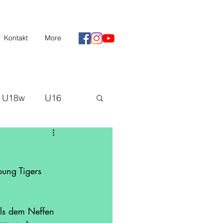
Kontakt
More
U18w
U16
II
Saison 20/21
ung Tigers 
H3
als dem Neffen 