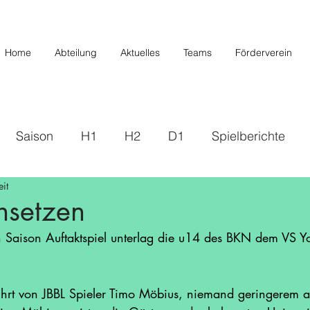
Home
Abteilung
Aktuelles
Teams
Förderverein
Saison
H1
H2
D1
Spielberichte
it
s
2019/2020
U20/H3
Förderverein
U12 
hsetzen
Saison Auftaktspiel unterlag die u14 des BKN dem VS Yo
Saison 22/23
Saison 23/24
U14 II
U10
eführt von JBBL Spieler Timo Möbius, niemand geringerem 
/26