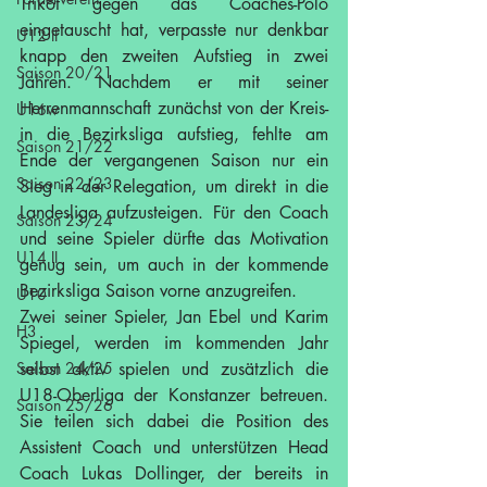
Trikot gegen das Coaches-Polo 
eingetauscht hat, verpasste nur denkbar 
U12 II
knapp den zweiten Aufstieg in zwei 
Saison 20/21
Jahren. Nachdem er mit seiner 
Herrenmannschaft zunächst von der Kreis- 
U16w
in die Bezirksliga aufstieg, fehlte am 
Saison 21/22
Ende der vergangenen Saison nur ein 
Saison 22/23
Sieg in der Relegation, um direkt in die 
Landesliga aufzusteigen. Für den Coach 
Saison 23/24
und seine Spieler dürfte das Motivation 
U14 II
genug sein, um auch in der kommende 
Bezirksliga Saison vorne anzugreifen.
U10
Zwei seiner Spieler, Jan Ebel und Karim 
H3
Spiegel, werden im kommenden Jahr 
Saison 24/25
selbst aktiv spielen und zusätzlich die 
U18-Oberliga der Konstanzer betreuen. 
Saison 25/26
Sie teilen sich dabei die Position des 
Assistent Coach und unterstützen Head 
Coach Lukas Dollinger, der bereits in 