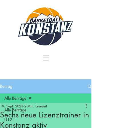
Beitrag
Alle Beiträge
19. Sept. 2023
2 Min. Lesezeit
Alle Beiträge
Sechs neue Lizenztrainer in
U12 I
Konstanz aktiv