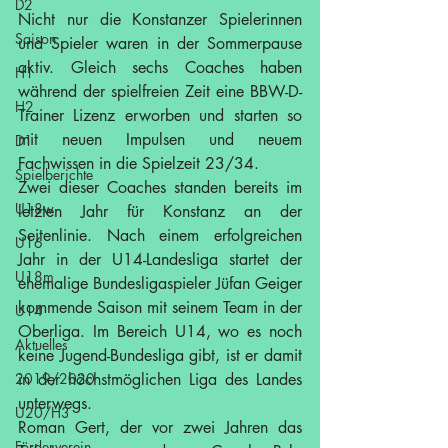
D2
Nicht nur die Konstanzer Spielerinnen 
Saison
und Spieler waren in der Sommerpause 
aktiv. Gleich sechs Coaches haben 
H1
während der spielfreien Zeit eine BBW-D-
H2
Trainer Lizenz erworben und starten so 
mit neuen Impulsen und neuem 
D1
Fachwissen in die Spielzeit 23/34.
Spielberichte
Zwei dieser Coaches standen bereits im 
U18w
letzten Jahr für Konstanz an der 
Seitenlinie. Nach einem erfolgreichen 
U16
Jahr in der U14-Landesliga startet der 
U18m
ehemalige Bundesligaspieler Jüfan Geiger 
kommende Saison mit seinem Team in der 
U14
Oberliga. Im Bereich U14, wo es noch 
Aktuelles
keine Jugend-Bundesliga gibt, ist er damit 
2019/2020
in der höchstmöglichen Liga des Landes 
unterwegs.
U20/H3
Roman Gert, der vor zwei Jahren das 
Förderverein