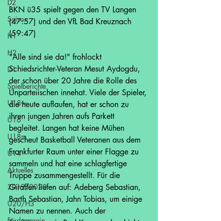
D2
BKN ü35 spielt gegen den TV Langen 
Saison
(47:57) und den VfL Bad Kreuznach 
(59:47) 
H1
H2
"Alle sind sie da!" frohlockt 
Schiedsrichter-Veteran Mesut Aydogdu, 
D1
der schon über 20 Jahre die Rolle des 
Spielberichte
Unparteiischen innehat. Viele der Spieler, 
U18w
die heute auflaufen, hat er schon zu 
ihren jungen Jahren aufs Parkett 
U16
begleitet. Langen hat keine Mühen 
U18m
gescheut Basketball Veteranen aus dem 
Frankfurter Raum unter einer Flagge zu 
U14
sammeln und hat eine schlagfertige 
Aktuelles
Truppe zusammengestellt. Für die 
2019/2020
Giraffen liefen auf: Adeberg Sebastian, 
Barth Sebastian, Jahn Tobias, um einige 
U20/H3
Namen zu nennen. Auch der 
Förderverein