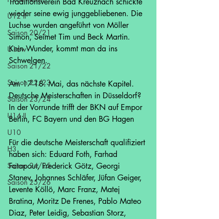
Traditionsverein Bad Kreuznach schickte 
wieder seine ewig junggebliebenen. Die 
U12 II
Luchse wurden angeführt von Möller 
Saison 20/21
Simon, Seimet Tim und Beck Martin. 
Kein Wunder, kommt man da ins 
U16w
Schwelgen.
Saison 21/22
Saison 22/23
Am 17-18. Mai, das nächste Kapitel. 
Deutsche Meisterschaften in Düsseldorf? 
Saison 23/24
In der Vorrunde trifft der BKN auf Empor 
U14 II
Berlin, FC Bayern und den BG Hagen 
U10
Für die deutsche Meisterschaft qualifiziert 
H3
haben sich: Eduard Foth, Farhad 
Saison 24/25
Fatapour, Frederick Götz, Georgi 
Stanev, Johannes Schläfer, Jüfan Geiger, 
Saison 25/26
Levente Köllö, Marc Franz, Matej 
Bratina, Moritz De Frenes, Pablo Mateo 
Diaz, Peter Leidig, Sebastian Storz, 