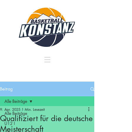
Beitrag
Alle Beiträge
9. Apr. 2025
1 Min. Lesezeit
Alle Beiträge
Qualifiziert für die deutsche
U12 I
Meisterschaft