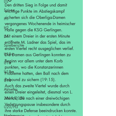
D2
Den dritten Sieg in Folge und damit 
Saison
wichtige Punkte im Abstiegskampf 
sicherten sich die Oberliga-Damen 
H1
vergangenes Wochenende in heimischer 
H2
Halle gegen die KSG Gerlingen.
Mit einem Dreier in der ersten Minute 
D1
eröffnete M. Ladner das Spiel, das im 
Spielberichte
ersten Viertel recht ausgeglichen verlief. 
U18w
Die Damen aus Gerlingen konnten zu 
Beginn vor allem unter dem Korb 
U16
punkten, wo die Konstanzerinnen 
U18m
Probleme hatten, den Ball nach dem 
Rebound zu sichern (19:15).
U14
Auch das zweite Viertel wurde durch 
Aktuelles
einen Dreier eingeleitet, diesmal von L. 
2019/2020
Menck, die nach einer dreiwöchigen 
Verletzungspause insbesondere durch 
U20/H3
ihre starke Defense beeindrucken konnte. 
Förderverein