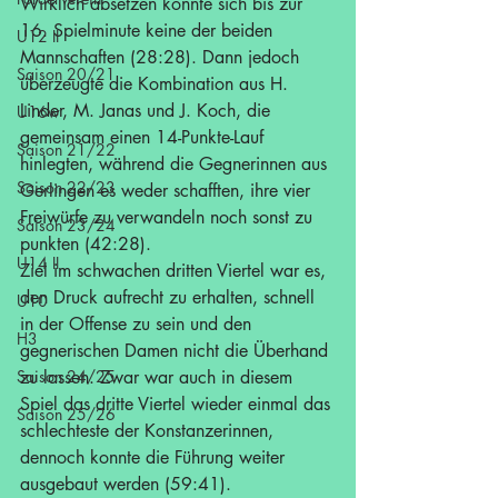
Wirklich absetzen konnte sich bis zur 
16. Spielminute keine der beiden 
U12 II
Mannschaften (28:28). Dann jedoch 
Saison 20/21
überzeugte die Kombination aus H. 
Linder, M. Janas und J. Koch, die 
U16w
gemeinsam einen 14-Punkte-Lauf 
Saison 21/22
hinlegten, während die Gegnerinnen aus 
Saison 22/23
Gerlingen es weder schafften, ihre vier 
Freiwürfe zu verwandeln noch sonst zu 
Saison 23/24
punkten (42:28).
U14 II
Ziel im schwachen dritten Viertel war es, 
den Druck aufrecht zu erhalten, schnell 
U10
in der Offense zu sein und den 
H3
gegnerischen Damen nicht die Überhand 
Saison 24/25
zu lassen. Zwar war auch in diesem 
Spiel das dritte Viertel wieder einmal das 
Saison 25/26
schlechteste der Konstanzerinnen, 
dennoch konnte die Führung weiter 
ausgebaut werden (59:41).