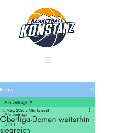
Beitrag
Alle Beiträge
11. März 2020
2 Min. Lesezeit
Alle Beiträge
Oberliga-Damen weiterhin
U12 I
siegreich