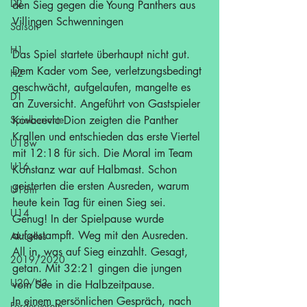
D2
den Sieg gegen die Young Panthers aus 
Villingen Schwenningen
Saison
H1
Das Spiel startete überhaupt nicht gut. 
Dem Kader vom See, verletzungsbedingt 
H2
geschwächt, aufgelaufen, mangelte es 
D1
an Zuversicht. Angeführt von Gastspieler 
Spielberichte
Kovacevic Dion zeigten die Panther 
Krallen und entschieden das erste Viertel 
U18w
mit 12:18 für sich. Die Moral im Team 
U16
Konstanz war auf Halbmast. Schon 
geisterten die ersten Ausreden, warum 
U18m
heute kein Tag für einen Sieg sei. 
U14
Genug! In der Spielpause wurde 
aufgestampft. Weg mit den Ausreden. 
Aktuelles
All in, was auf Sieg einzahlt. Gesagt, 
2019/2020
getan. Mit 32:21 gingen die jungen 
U20/H3
vom See in die Halbzeitpause. 
In einem persönlichen Gespräch, nach 
Förderverein