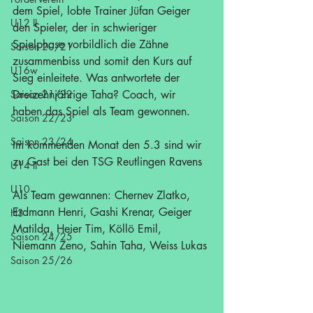
dem Spiel, lobte Trainer Jüfan Geiger 
U12 II
den Spieler, der in schwieriger 
Spielphase vorbildlich die Zähne 
Saison 20/21
zusammenbiss und somit den Kurs auf 
U16w
Sieg einleitete. Was antwortete der 
Saison 21/22
Dreizehnjährige Taha? Coach, wir 
haben das Spiel als Team gewonnen.    
Saison 22/23
Saison 23/24
Im kommenden Monat den 5.3 sind wir 
zu Gast bei den TSG Reutlingen Ravens 
U14 II
U10
Als Team gewannen: Chernev Zlatko, 
Erdmann Henri, Gashi Krenar, Geiger 
H3
Matilda, Heier Tim, Köllö Emil, 
Saison 24/25
Niemann Zeno, Sahin Taha, Weiss Lukas
Saison 25/26