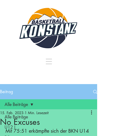
Beitrag
Alle Beiträge
15. Feb. 2023
1 Min. Lesezeit
Alle Beiträge
No Excuses
U12 I
Mit 75:51 erkämpfte sich der BKN U14 