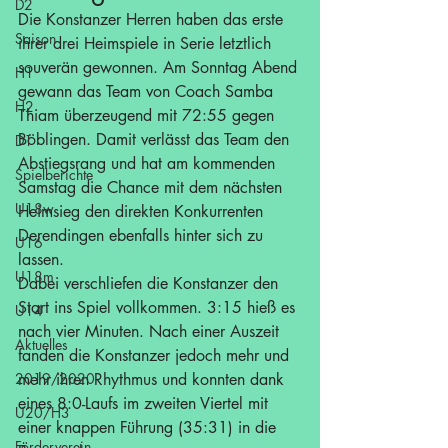
D2
Die Konstanzer Herren haben das erste 
Saison
ihrer drei Heimspiele in Serie letztlich 
souverän gewonnen. Am Sonntag Abend 
H1
gewann das Team von Coach Samba 
H2
Thiam überzeugend mit 72:55 gegen 
Böblingen. Damit verlässt das Team den 
D1
Abstiegsrang und hat am kommenden 
Spielberichte
Samstag die Chance mit dem nächsten 
U18w
Heimsieg den direkten Konkurrenten 
Derendingen ebenfalls hinter sich zu 
U16
lassen.
U18m
Dabei verschliefen die Konstanzer den 
Start ins Spiel vollkommen. 3:15 hieß es 
U14
nach vier Minuten. Nach einer Auszeit 
Aktuelles
fanden die Konstanzer jedoch mehr und 
2019/2020
mehr ihren Rhythmus und konnten dank 
eines 8:0-Laufs im zweiten Viertel mit 
U20/H3
einer knappen Führung (35:31) in die 
Förderverein