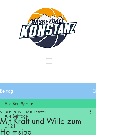
Beitrag
Alle Beiträge
9. Dez. 2019
1 Min. Lesezeit
Alle Beiträge
Mit Kraft und Wille zum
U12 I
Heimsieg