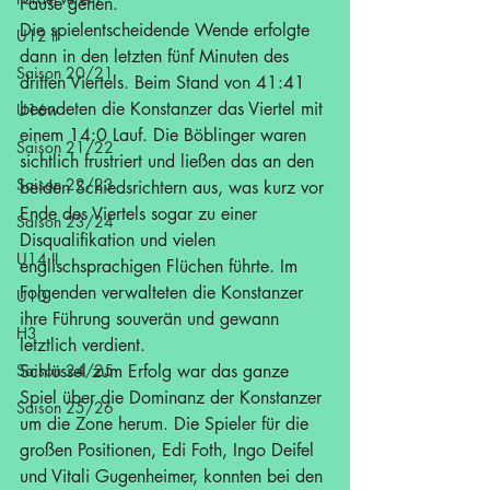
Pause gehen.
Die spielentscheidende Wende erfolgte 
U12 II
dann in den letzten fünf Minuten des 
Saison 20/21
dritten Viertels. Beim Stand von 41:41 
beendeten die Konstanzer das Viertel mit 
U16w
einem 14:0 Lauf. Die Böblinger waren 
Saison 21/22
sichtlich frustriert und ließen das an den 
Saison 22/23
beiden Schiedsrichtern aus, was kurz vor 
Ende des Viertels sogar zu einer 
Saison 23/24
Disqualifikation und vielen 
U14 II
englischsprachigen Flüchen führte. Im 
Folgenden verwalteten die Konstanzer 
U10
ihre Führung souverän und gewann 
H3
letztlich verdient.
Saison 24/25
Schlüssel zum Erfolg war das ganze 
Spiel über die Dominanz der Konstanzer 
Saison 25/26
um die Zone herum. Die Spieler für die 
großen Positionen, Edi Foth, Ingo Deifel 
und Vitali Gugenheimer, konnten bei den 