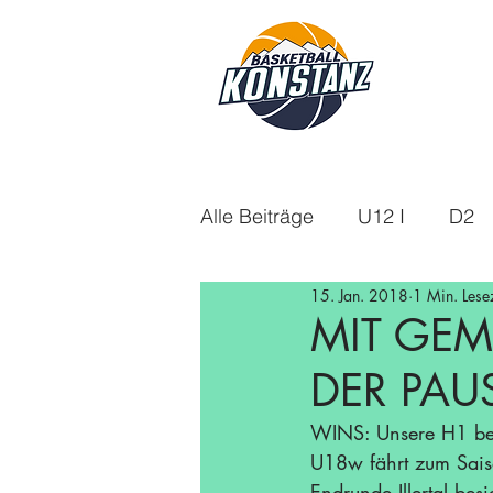
Alle Beiträge
U12 I
D2
15. Jan. 2018
1 Min. Lesez
U18m
U14
Aktuelle
MIT GEM
DER PAU
U16w
Saison 21/22
WINS: Unsere H1 beh
U18w fährt zum Saiso
Saison 24/25
Saison 25
Endrunde Illertal be