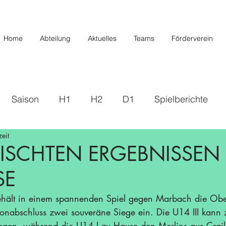
Home
Abteilung
Aktuelles
Teams
Förderverein
Saison
H1
H2
D1
Spielberichte
eit
s
2019/2020
U20/H3
Förderverein
U12 
ISCHTEN ERGEBNISSEN
SE
Saison 22/23
Saison 23/24
U14 II
U10
ält in einem spannenden Spiel gegen Marbach die Obe
nabschluss zwei souveräne Siege ein. Die U14 III kann 
/26
siegen, während die U14 I zu Hause den Merlins aus Crai