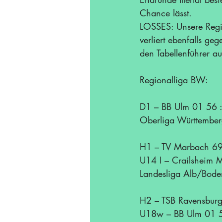
Chance lässt.
LOSSES: Unsere Regi
verliert ebenfalls g
den Tabellenführer a
Regionalliga BW:
D1 – BB Ulm 01 56 
Oberliga Württember
H1 – TV Marbach 69
U14 I – Crailsheim M
Landesliga Alb/Bode
H2 – TSB Ravensburg
U18w – BB Ulm 01 5