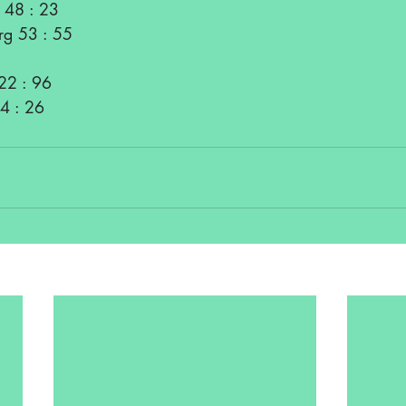
 48 : 23
g 53 : 55
22 : 96
44 : 26