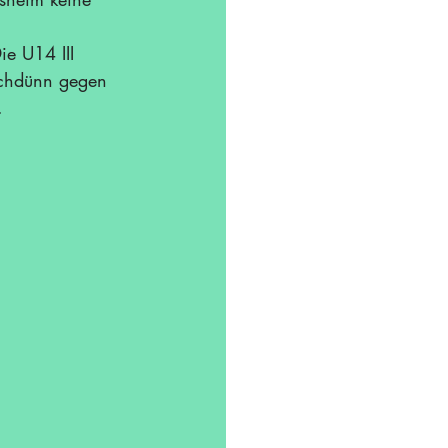
e U14 III 
uchdünn gegen 
.