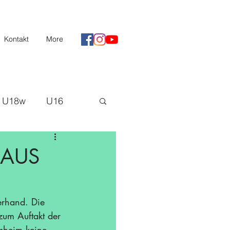
Kontakt
More
U18w
U16
II
Saison 20/21
 AUS
H3
rhand. Die 
zum Auftakt der 
lsheim keine 