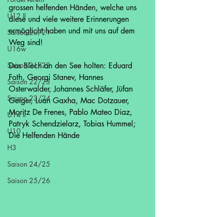
grossen helfenden Händen, welche uns 
U12 II
diese und viele weitere Erinnerungen 
ermöglicht haben und mit uns auf dem 
Saison 20/21
Weg sind!
U16w
Saison 21/22
Das Blech an den See holten: Eduard 
Foth, Georgi Stanev, Hannes 
Saison 22/23
Osterwalder, Johannes Schläfer, Jüfan 
Saison 23/24
Geiger, Luan Gaxha, Mac Dotzauer, 
Moritz De Frenes, Pablo Mateo Diaz, 
U14 II
Patryk Schendzielarz, Tobias Hummel; 
U10
Die Helfenden Hände
H3
Saison 24/25
Saison 25/26