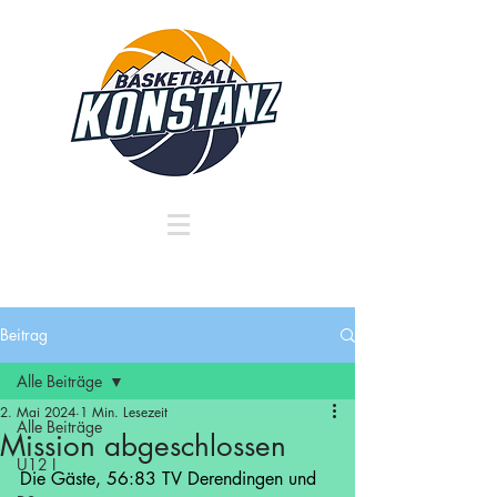
Beitrag
Alle Beiträge
2. Mai 2024
1 Min. Lesezeit
Alle Beiträge
Mission abgeschlossen
U12 I
Die Gäste, 56:83 TV Derendingen und 