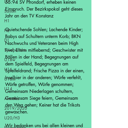
D2
55:94 SV Pfrondorf, erheben keinen 
Einspruch. Der Bezirkspokal geht dieses 
Saison
Jahr an den TV Konstanz
H1
Quietschende Sohlen; Lachende Kinder; 
H2
Babys auf Schultern unterm Korb; BKN 
D1
Nachwuchs und Veteranen beim High 
Spielberichte
Five; Eltern mitfiebernd; Geschwister mit 
Bällen in der Hand; Begegnungen auf 
U18w
dem Spielfeld, Begegnungen am 
U16
Spielfeldrand; Frische Pizza in der einen, 
Inselbier in der anderen; Würfe verfehlt, 
U18m
Würfe getroffen, Würfe genommen; 
U14
Gemeinsam Niederlagen schultern, 
Gemeinsam Siege feiern, Gemeinsam 
Aktuelles
den Weg gehen; Keiner hat die Trikots 
2019/2020
gewaschen.
U20/H3
Wir bedanken uns bei allen kleinen und 
Förderverein