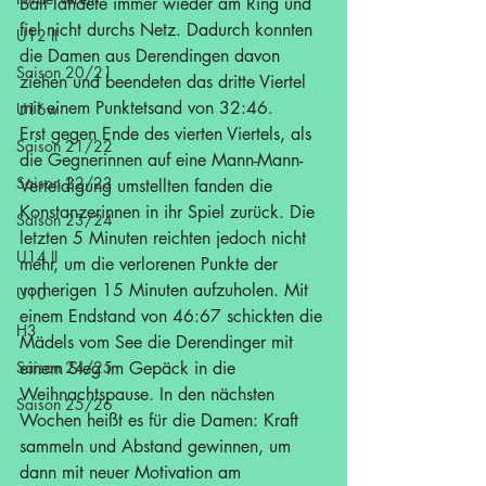
Ball landete immer wieder am Ring und 
fiel nicht durchs Netz. Dadurch konnten 
U12 II
die Damen aus Derendingen davon 
Saison 20/21
ziehen und beendeten das dritte Viertel 
mit einem Punktetsand von 32:46.
U16w
Erst gegen Ende des vierten Viertels, als 
Saison 21/22
die Gegnerinnen auf eine Mann-Mann-
Saison 22/23
Verteidigung umstellten fanden die 
Konstanzerinnen in ihr Spiel zurück. Die 
Saison 23/24
letzten 5 Minuten reichten jedoch nicht 
U14 II
mehr, um die verlorenen Punkte der 
vorherigen 15 Minuten aufzuholen. Mit 
U10
einem Endstand von 46:67 schickten die 
H3
Mädels vom See die Derendinger mit 
Saison 24/25
einem Sieg im Gepäck in die 
Weihnachtspause. In den nächsten 
Saison 25/26
Wochen heißt es für die Damen: Kraft 
sammeln und Abstand gewinnen, um 
dann mit neuer Motivation am 