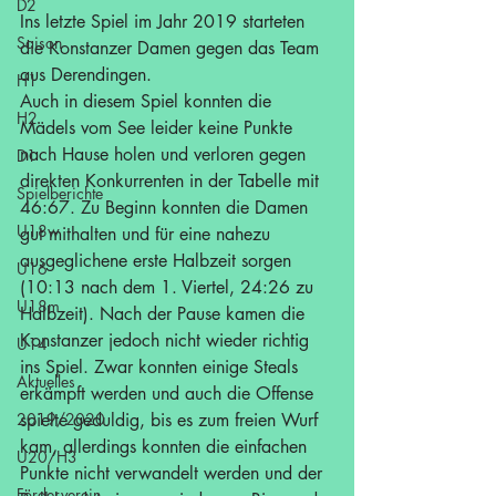
D2
Ins letzte Spiel im Jahr 2019 starteten 
Saison
die Konstanzer Damen gegen das Team 
aus Derendingen.
H1
Auch in diesem Spiel konnten die 
H2
Mädels vom See leider keine Punkte 
nach Hause holen und verloren gegen 
D1
direkten Konkurrenten in der Tabelle mit 
Spielberichte
46:67. Zu Beginn konnten die Damen 
U18w
gut mithalten und für eine nahezu 
ausgeglichene erste Halbzeit sorgen 
U16
(10:13 nach dem 1. Viertel, 24:26 zu 
U18m
Halbzeit). Nach der Pause kamen die 
Konstanzer jedoch nicht wieder richtig 
U14
ins Spiel. Zwar konnten einige Steals 
Aktuelles
erkämpft werden und auch die Offense 
2019/2020
spielte geduldig, bis es zum freien Wurf 
kam, allerdings konnten die einfachen 
U20/H3
Punkte nicht verwandelt werden und der 
Förderverein