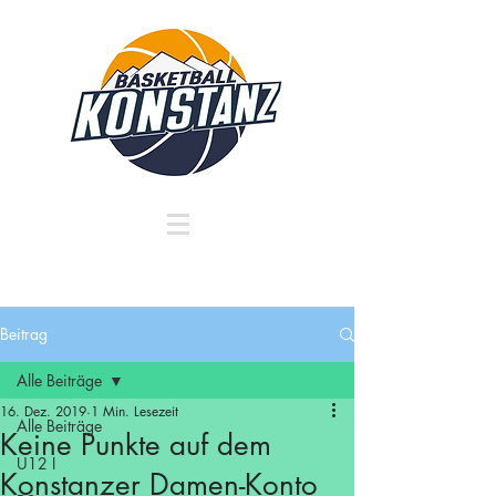
Beitrag
Alle Beiträge
16. Dez. 2019
1 Min. Lesezeit
Alle Beiträge
Keine Punkte auf dem
U12 I
Konstanzer Damen-Konto