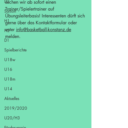
D2
suchen wir ab sofort einen 
Trainer/Spielertrainer auf 
Saison
Übungsleiterbasis! Interessenten dürft sich 
H1
gerne über das Kontaktformular oder 
unter 
info@basketball-konstanz.de
H2
melden. 
D1
Spielberichte
U18w
U16
U18m
U14
Aktuelles
2019/2020
U20/H3
Förderverein