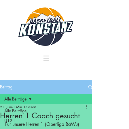
Beitrag
Alle Beiträge
21. Juni
1 Min. Lesezeit
Alle Beiträge
Herren 1 Coach gesucht
U12 I
Für unsere Herren 1 (Oberliga BaWü) 