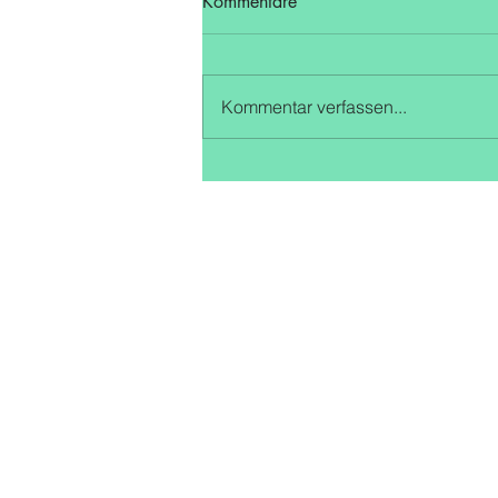
Kommentare
Kommentar verfassen...
U16 bleibt in der Oberliga
Qualifikationsrunde