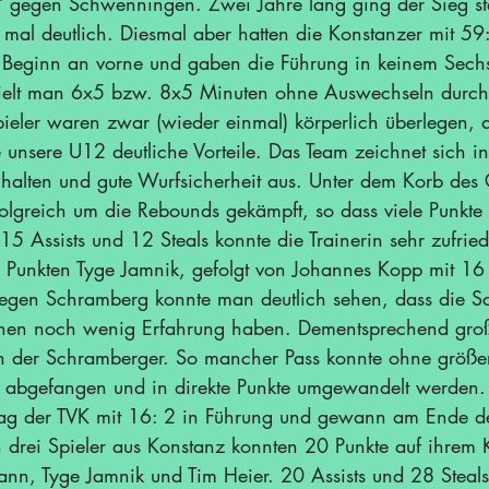
 gegen Schwenningen. Zwei Jahre lang ging der Sieg ste
 mal deutlich. Diesmal aber hatten die Konstanzer mit 5
 Beginn an vorne und gaben die Führung in keinem Sechst
spielt man 6x5 bzw. 8x5 Minuten ohne Auswechseln durch
eler waren zwar (wieder einmal) körperlich überlegen, a
e unsere U12 deutliche Vorteile. Das Team zeichnet sich in
halten und gute Wurfsicherheit aus. Unter dem Korb des
folgreich um die Rebounds gekämpft, so dass viele Punkte 
 15 Assists und 12 Steals konnte die Trainerin sehr zufried
 Punkten Tyge Jamnik, gefolgt von Johannes Kopp mit 16
gegen Schramberg konnte man deutlich sehen, dass die S
innen noch wenig Erfahrung haben. Dementsprechend gro
en der Schramberger. So mancher Pass konnte ohne größe
 abgefangen und in direkte Punkte umgewandelt werden. 
lag der TVK mit 16: 2 in Führung und gewann am Ende de
 drei Spieler aus Konstanz konnten 20 Punkte auf ihrem 
nn, Tyge Jamnik und Tim Heier. 20 Assists und 28 Steals