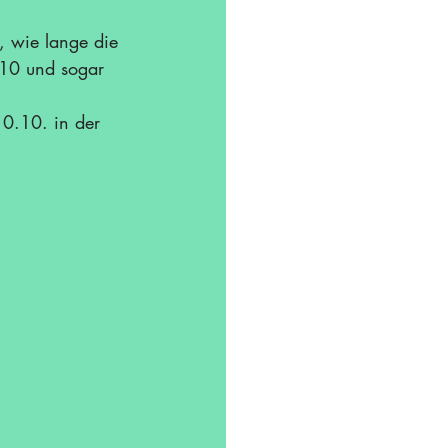
, wie lange die 
U10 und sogar 
10.10. in der 