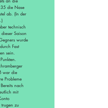
ts an die 
9:35 die Nase 
el ab. (In der 
.) 
ber technisch 
 dieser Saison 
 Gegners wurde 
durch Fast 
en sein. 
 Punkten.
chramberger 
ß war die 
re Probleme 
Bereits nach 
utlich mit 
Konto 
 trugen zu 