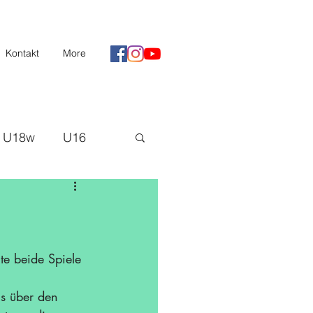
Kontakt
More
U18w
U16
II
Saison 20/21
H3
te beide Spiele 
us über den 