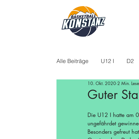
Alle Beiträge
U12 I
D2
10. Okt. 2020
2 Min. Lese
U18m
U14
Aktuelle
Guter Sta
U16w
Saison 21/22
Die U12 I hatte am 0
ungefährdet gewinne
Besonders gefreut ha
Saison 24/25
Saison 25