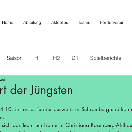
Home
Abteilung
Aktuelles
Teams
Förderverein
Saison
H1
H2
D1
Spielberichte
zeit
s
2019/2020
U20/H3
Förderverein
U12 
rt der Jüngsten
Saison 22/23
Saison 23/24
U14 II
U10
4.10. ihr erstes Turnier auswärts in Schramberg und konn
n. 
t sich das Team um Trainerin Christiana Rosenberg-Ahlha
/26