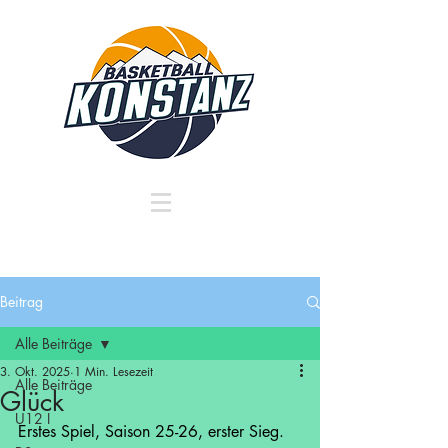
Beitrag
Alle Beiträge
3. Okt. 2025
1 Min. Lesezeit
Alle Beiträge
Glück
U12 I
Erstes Spiel, Saison 25-26, erster Sieg. 