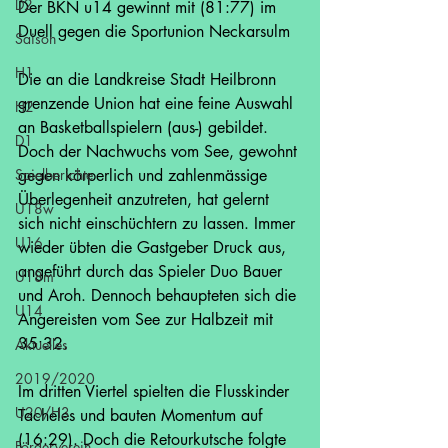
D2
Der BKN u14 gewinnt mit (81:77) im 
Duell gegen die Sportunion Neckarsulm
Saison
H1
Die an die Landkreise Stadt Heilbronn 
grenzende Union hat eine feine Auswahl 
H2
an Basketballspielern (aus-) gebildet. 
D1
Doch der Nachwuchs vom See, gewohnt 
Spielberichte
gegen körperlich und zahlenmässige 
Überlegenheit anzutreten, hat gelernt 
U18w
sich nicht einschüchtern zu lassen. Immer 
U16
wieder übten die Gastgeber Druck aus, 
angeführt durch das Spieler Duo Bauer 
U18m
und Aroh. Dennoch behaupteten sich die 
U14
Angereisten vom See zur Halbzeit mit 
35:32.
Aktuelles
2019/2020
Im dritten Viertel spielten die Flusskinder 
U20/H3
Tacheles und bauten Momentum auf 
(16:29). Doch die Retourkutsche folgte 
Förderverein