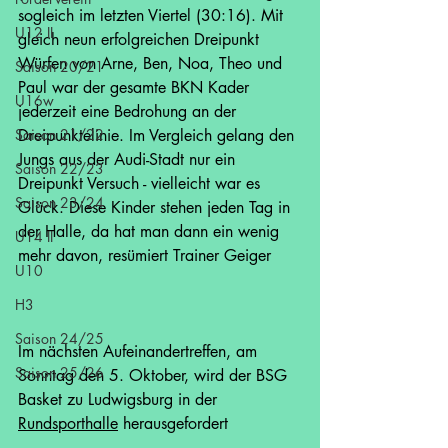
sogleich im letzten Viertel (30:16). Mit 
U12 II
gleich neun erfolgreichen Dreipunkt 
Würfen von Arne, Ben, Noa, Theo und 
Saison 20/21
Paul war der gesamte BKN Kader 
U16w
jederzeit eine Bedrohung an der 
Saison 21/22
Dreipunktelinie. Im Vergleich gelang den 
Jungs aus der Audi-Stadt nur ein 
Saison 22/23
Dreipunkt Versuch - vielleicht war es 
Saison 23/24
Glück. Diese Kinder stehen jeden Tag in 
der Halle, da hat man dann ein wenig 
U14 II
mehr davon, resümiert Trainer Geiger     
U10
H3
Saison 24/25
Im nächsten Aufeinandertreffen, am 
Saison 25/26
Sonntag den 5. Oktober, wird der BSG 
Basket zu Ludwigsburg in der 
Rundsporthalle
 herausgefordert 