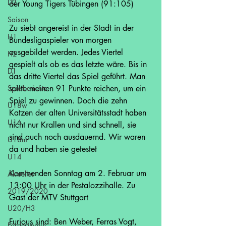
D2
der Young Tigers Tübingen (91:105)
Saison
Zu siebt angereist in der Stadt in der 
H1
Bundesligaspieler von morgen 
ausgebildet werden. Jedes Viertel 
H2
gespielt als ob es das letzte wäre. Bis in 
D1
das dritte Viertel das Spiel geführt. Man 
Spielberichte
sollte meinen 91 Punkte reichen, um ein 
Spiel zu gewinnen. Doch die zehn 
U18w
Katzen der alten Universitätsstadt haben 
U16
nicht nur Krallen und sind schnell, sie 
sind auch noch ausdauernd. Wir waren 
U18m
da und haben sie getestet
U14
Kommenden Sonntag am 2. Februar um 
Aktuelles
13:00 Uhr in der 
Pestalozzihalle
. Zu 
2019/2020
Gast der MTV Stuttgart
U20/H3
Furious sind: Ben Weber, Ferras Vogt, 
Förderverein