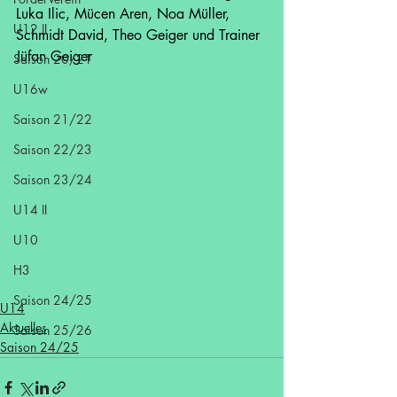
Luka Ilic, Mücen Aren, Noa Müller, 
U12 II
Schmidt David, Theo Geiger und Trainer 
Jüfan Geiger
Saison 20/21
U16w
Saison 21/22
Saison 22/23
Saison 23/24
U14 II
U10
H3
Saison 24/25
U14
Aktuelles
Saison 25/26
Saison 24/25