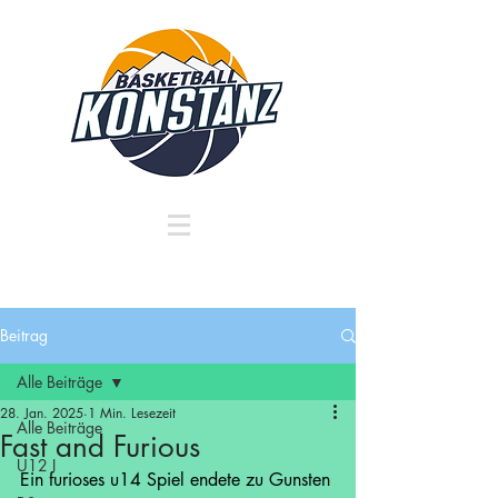
Beitrag
Alle Beiträge
28. Jan. 2025
1 Min. Lesezeit
Alle Beiträge
Fast and Furious
U12 I
Ein furioses u14 Spiel endete zu Gunsten 