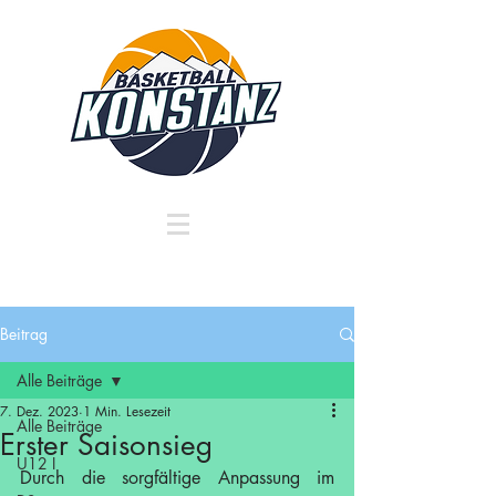
Beitrag
Alle Beiträge
7. Dez. 2023
1 Min. Lesezeit
Alle Beiträge
Erster Saisonsieg
U12 I
Durch die sorgfältige Anpassung im 