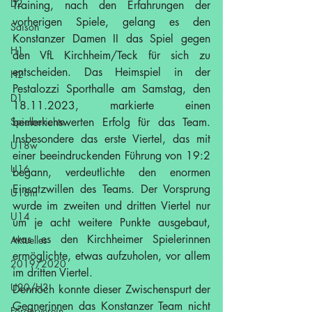
D2
Training, nach den Erfahrungen der 
vorherigen Spiele, gelang es den 
Saison
Konstanzer Damen II das Spiel gegen 
H1
den VfL Kirchheim/Teck für sich zu 
entscheiden. Das Heimspiel in der 
H2
Pestalozzi Sporthalle am Samstag, den 
D1
18.11.2023, markierte einen 
Spielberichte
bemerkenswerten Erfolg für das Team. 
Insbesondere das erste Viertel, das mit 
U18w
einer beeindruckenden Führung von 19:2 
U16
begann, verdeutlichte den enormen 
Einsatzwillen des Teams. Der Vorsprung 
U18m
wurde im zweiten und dritten Viertel nur 
U14
um je acht weitere Punkte ausgebaut, 
was es den Kirchheimer Spielerinnen 
Aktuelles
ermöglichte, etwas aufzuholen, vor allem 
2019/2020
im dritten Viertel.
U20/H3
Dennoch konnte dieser Zwischenspurt der 
Gegnerinnen das Konstanzer Team nicht 
Förderverein