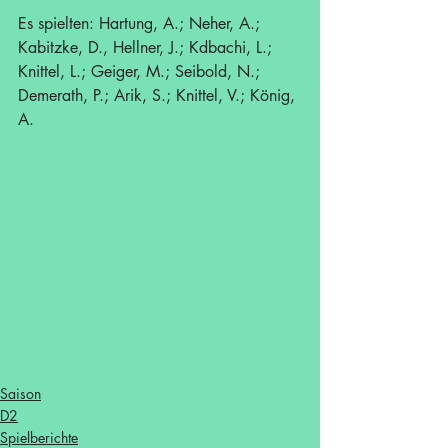
Es spielten: Hartung, A.; Neher, A.; 
Kabitzke, D., Hellner, J.; Kdbachi, L.; 
Knittel, L.; Geiger, M.; Seibold, N.; 
Demerath, P.; Arik, S.; Knittel, V.; König, 
A.
Saison
D2
Spielberichte