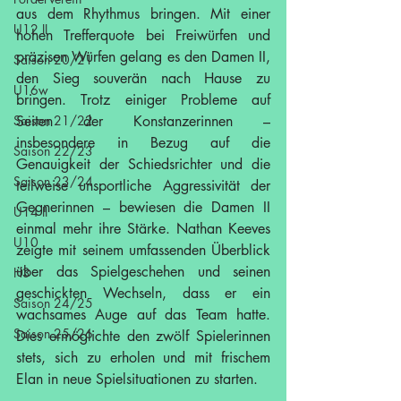
aus dem Rhythmus bringen. Mit einer 
U12 II
hohen Trefferquote bei Freiwürfen und 
präzisen Würfen gelang es den Damen II, 
Saison 20/21
den Sieg souverän nach Hause zu 
U16w
bringen. Trotz einiger Probleme auf 
Saison 21/22
Seiten der Konstanzerinnen – 
insbesondere in Bezug auf die 
Saison 22/23
Genauigkeit der Schiedsrichter und die 
Saison 23/24
teilweise unsportliche Aggressivität der 
Gegnerinnen – bewiesen die Damen II 
U14 II
einmal mehr ihre Stärke. Nathan Keeves 
U10
zeigte mit seinem umfassenden Überblick 
über das Spielgeschehen und seinen 
H3
geschickten Wechseln, dass er ein 
Saison 24/25
wachsames Auge auf das Team hatte. 
Saison 25/26
Dies ermöglichte den zwölf Spielerinnen 
stets, sich zu erholen und mit frischem 
Elan in neue Spielsituationen zu starten.