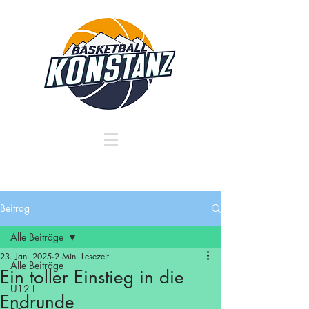
Beitrag
Alle Beiträge
23. Jan. 2025
2 Min. Lesezeit
Alle Beiträge
Ein toller Einstieg in die
U12 I
Endrunde