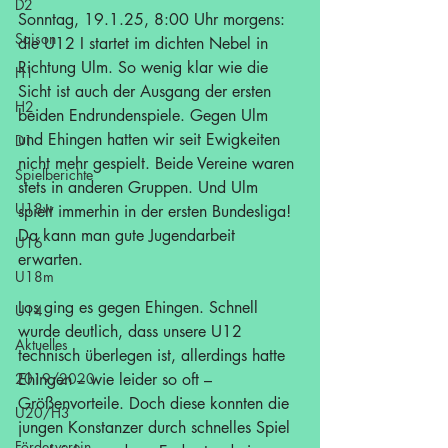
D2
Sonntag, 19.1.25, 8:00 Uhr morgens: 
Saison
die U12 I startet im dichten Nebel in 
Richtung Ulm. So wenig klar wie die 
H1
Sicht ist auch der Ausgang der ersten 
H2
beiden Endrundenspiele. Gegen Ulm 
und Ehingen hatten wir seit Ewigkeiten 
D1
nicht mehr gespielt. Beide Vereine waren 
Spielberichte
stets in anderen Gruppen. Und Ulm 
U18w
spielt immerhin in der ersten Bundesliga! 
Da kann man gute Jugendarbeit 
U16
erwarten.
U18m
Los ging es gegen Ehingen. Schnell 
U14
wurde deutlich, dass unsere U12 
Aktuelles
technisch überlegen ist, allerdings hatte 
2019/2020
Ehingen – wie leider so oft – 
Größenvorteile. Doch diese konnten die 
U20/H3
jungen Konstanzer durch schnelles Spiel 
Förderverein