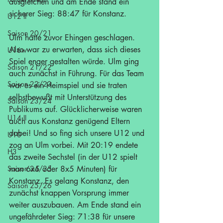
ausgleichen und am Ende stand ein 
sicherer Sieg: 88:47 für Konstanz.
U12 II
Saison 20/21
Ulm hatte zuvor Ehingen geschlagen. 
Also war zu erwarten, dass sich dieses 
U16w
Spiel enger gestalten würde. Ulm ging 
Saison 21/22
auch zunächst in Führung. Für das Team 
Saison 22/23
war es ein Heimspiel und sie traten 
selbstbewußt mit Unterstützung des 
Saison 23/24
Publikums auf. Glücklicherweise waren 
U14 II
auch aus Konstanz genügend Eltern 
dabei! Und so fing sich unsere U12 und 
U10
zog an Ulm vorbei. Mit 20:19 endete 
H3
das zweite Sechstel (in der U12 spielt 
Saison 24/25
man 6x5 oder 8x5 Minuten) für 
Konstanz. Es gelang Konstanz, den 
Saison 25/26
zunächst knappen Vorsprung immer 
weiter auszubauen. Am Ende stand ein 
ungefährdeter Sieg: 71:38 für unsere 