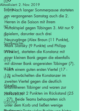
D2
Aktualisiert:
2. Nov. 2019
Saison
Nach langer Sommerpause starteten 
am vergangenen Samstag auch die 2. 
H1
Herren in die Saison mit ihrem 
H2
Auftaktspiel gegen Tübingen 3. Mit nur 9 
Spielern, darunter auch drei 
D1
Neuzugänge (Alex Braun (11 Punkte), 
Spielberichte
Mark Slansky (9 Punkte) und Philipp 
Winkler), starteten die Konstanz mit 
U18w
einer kleinen Bank gegen die ebenfalls 
U16
mit dünner Bank angereisten Tübinger (7).
U18m
Nach einem guten ersten Viertel (17 - 
13) schwächelten die Konstanzer im 
U14
zweiten Viertel gegen die deutlich 
Aktuelles
erfahreneren Tübinger und waren zur 
Halbzeit mit 2 Punkten im Rückstand (25 
2019/2020
- 27). Beide Teams behaupteten sich 
U20/H3
unter dem Korb und ließen wenige 
Förderverein