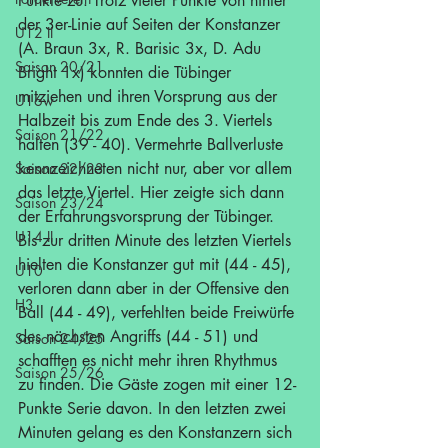
Punkte zu. Trotz vieler Punkte von hinter 
der 3er-Linie auf Seiten der Konstanzer 
U12 II
(A. Braun 3x, R. Barisic 3x, D. Adu 
Saison 20/21
Bright 1x) konnten die Tübinger 
mitziehen und ihren Vorsprung aus der 
U16w
Halbzeit bis zum Ende des 3. Viertels 
Saison 21/22
halten (39 - 40). Vermehrte Ballverluste 
kennzeichneten nicht nur, aber vor allem 
Saison 22/23
das letzte Viertel. Hier zeigte sich dann 
Saison 23/24
der Erfahrungsvorsprung der Tübinger. 
U14 II
Bis zur dritten Minute des letzten Viertels 
hielten die Konstanzer gut mit (44 - 45), 
U10
verloren dann aber in der Offensive den 
H3
Ball (44 - 49), verfehlten beide Freiwürfe 
des nächsten Angriffs (44 - 51) und 
Saison 24/25
schafften es nicht mehr ihren Rhythmus 
Saison 25/26
zu finden. Die Gäste zogen mit einer 12-
Punkte Serie davon. In den letzten zwei 
Minuten gelang es den Konstanzern sich 