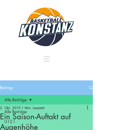
Beitrag
Alle Beiträge
2. Okt. 2019
1 Min. Lesezeit
Alle Beiträge
Ein Saison-Auftakt auf
U12 I
Augenhöhe