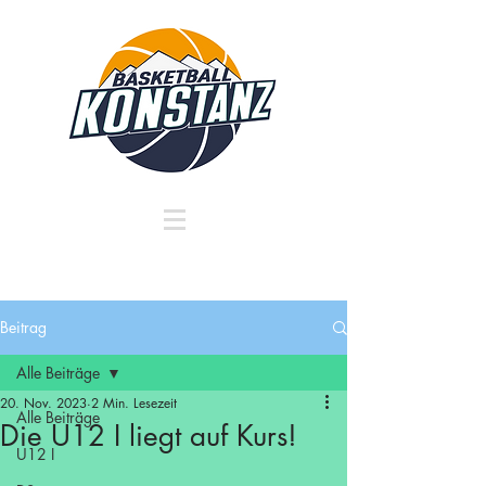
Beitrag
Alle Beiträge
20. Nov. 2023
2 Min. Lesezeit
Alle Beiträge
Die U12 I liegt auf Kurs!
U12 I