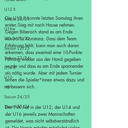
U12 II
Die U12 II konnte letzten Samstag ihren 
Saison 20/21
ersten Sieg mit nach Hause nehmen. 
U16w
Gegen Biberach stand es am Ende 
Saison 21/22
40:36 für Konstanz. Dass dem Team 
Erfahrung fehlt, kann man auch daran 
Saison 22/23
erkennen, dass zweimal eine 10-Punkte-
Saison 23/24
Führung wieder aus der Hand gegeben 
wurde und dass es am Ende spannender 
U14 II
als nötig wurde. Aber mit jedem Turnier 
U10
lernen die Spieler*innen etwas dazu und 
verbessern sich.
H3
Saison 24/25
Saison 25/26
Der TVK hat in der U12, der U14 und 
der U16 jeweils zwei Mannschaften 
gemeldet, was nicht selbstverständlich 
ist. Der Verein möchte möglichst vielen 