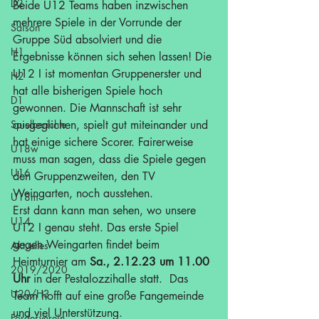
D2
Beide U12 Teams haben inzwischen 
mehrere Spiele in der Vorrunde der 
Saison
Gruppe Süd absolviert und die 
H1
Ergebnisse können sich sehen lassen! Die 
U12 I ist momentan Gruppenerster und 
H2
hat alle bisherigen Spiele hoch 
D1
gewonnen. Die Mannschaft ist sehr 
Spielberichte
ausgeglichen, spielt gut miteinander und 
hat einige sichere Scorer. Fairerweise 
U18w
muss man sagen, dass die Spiele gegen 
U16
den Gruppenzweiten, den TV 
Weingarten, noch ausstehen. 
U18m
Erst dann kann man sehen, wo unsere 
U14
U12 I genau steht. Das erste Spiel 
gegen Weingarten findet beim 
Aktuelles
Heimturnier am 
Sa., 2.12.23 um 11.00 
2019/2020
Uhr
 in der Pestalozzihalle statt.  Das 
U20/H3
Team hofft auf eine große Fangemeinde 
und viel Unterstützung.
Förderverein