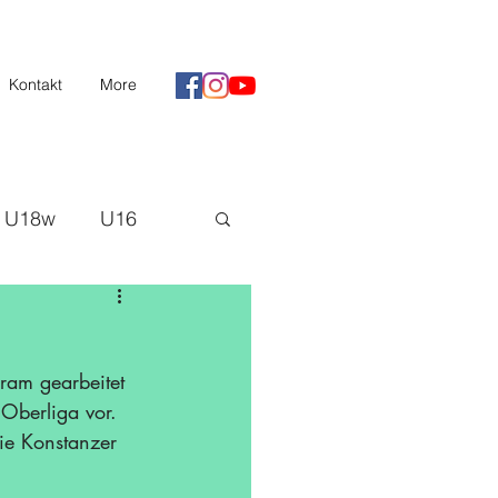
Kontakt
More
U18w
U16
II
Saison 20/21
H3
 Oberliga vor. 
ie Konstanzer 