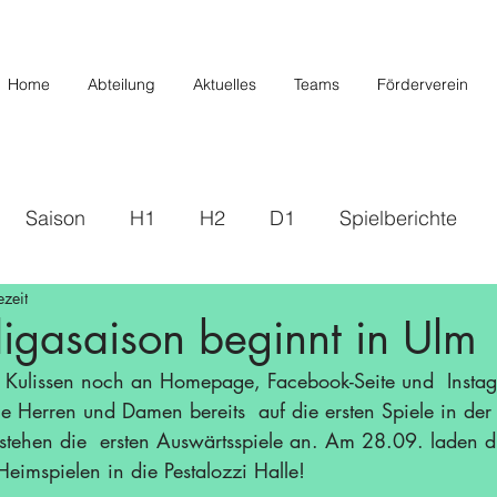
Home
Abteilung
Aktuelles
Teams
Förderverein
Saison
H1
H2
D1
Spielberichte
ezeit
s
2019/2020
U20/H3
Förderverein
U12 
igasaison beginnt in Ulm
Saison 22/23
Saison 23/24
U14 II
U10
ie Herren und Damen bereits  auf die ersten Spiele in der
tehen die  ersten Auswärtsspiele an. Am 28.09. laden d
eimspielen in die Pestalozzi Halle!  
/26