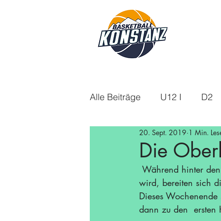
Alle Beiträge
U12 I
D2
20. Sept. 2019
1 Min. Les
U18m
U14
Aktuelle
Die Oberl
 Während hinter den Kulissen noch an Homepage, Facebook-Seite und  Instagram gearbeitet 
U16w
Saison 21/22
wird, bereiten sich d
Dieses Wochenende s
dann zu den  ersten H
Saison 24/25
Saison 25