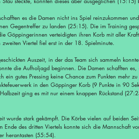
 Stau steckte, konnten dieses aber ausgeglichen (15:15)
 schafften es die Damen nicht ins Spiel reinzukommen und
nen Gegentreffer zu landen (25:15). Die im Training gesp
 die Göppingerinnen verteidigten ihren Korb mit aller Kraft
zweiten Viertel fiel erst in der 18. Spielminute.
geschickten Auszeit, in der das Team sich sammeln konnte
 konnte die Aufholjagd beginnen. Die Damen schafften es,
h ein gutes Pressing keine Chance zum Punkten mehr zu
nktefeuerwerk in den Göppinger Korb (9 Punkte in 90 Se
r Halbzeit ging es mit nur einem knappen Rückstand (27:25
it wurde stark gekämpft. Die Körbe vielen auf beiden Sei
 Ende des dritten Viertels konnte sich die Mannschaft v
r herantasten (55:54).