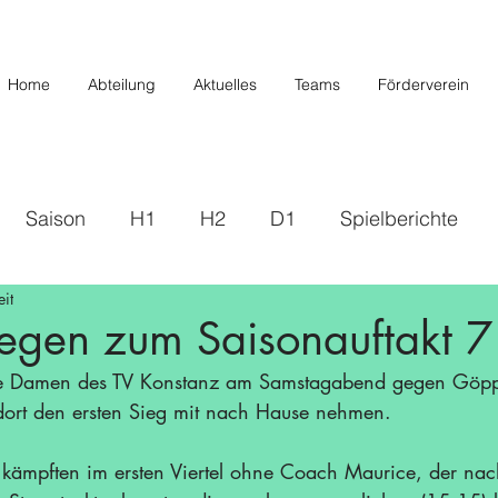
Home
Abteilung
Aktuelles
Teams
Förderverein
Saison
H1
H2
D1
Spielberichte
it
s
2019/2020
U20/H3
Förderverein
U12 
egen zum Saisonauftakt 
die Damen des TV Konstanz am Samstagabend gegen Göpp
Saison 22/23
Saison 23/24
U14 II
U10
dort den ersten Sieg mit nach Hause nehmen.
kämpften im ersten Viertel ohne Coach Maurice, der nac
/26