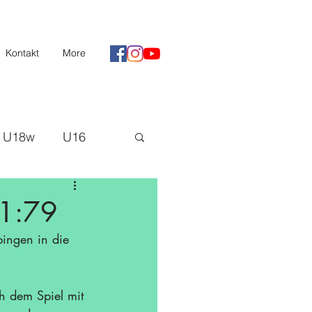
Kontakt
More
U18w
U16
II
Saison 20/21
71:79
ingen in die 
H3
h dem Spiel mit 