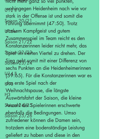
nicht mehr ganz so viel punkten, 
wohingegen Heidenheim nach wie vor 
U12 II
stark in der Offense ist und somit die 
Saison 20/21
Führung übernimmt (47:50). Trotz 
starkem Kampfgeist und gutem 
U16w
Zusammenspiel im Team reicht es den 
Saison 21/22
Konstanzerinnen leider nicht mehr, das 
Saison 22/23
Spiel im vierten Viertel zu drehen. Der 
Sieg geht somit mit einer Differenz von 
Saison 23/24
sechs Punkten an die Heidenheimerinnen 
U14 II
(59:65). Für die Konstanzerinnen war es 
das erste Spiel nach der 
U10
Weihnachtspause, die längste 
H3
Auswärtsfahrt der Saison, die kleine 
Saison 24/25
Anzahl der Spielerinnen erschwerte 
ebenfalls die Bedingungen. Umso 
Saison 25/26
zufriedener können die Damen sein, 
trotzdem eine bodenständige Leistung 
geliefert zu haben und diese in den 