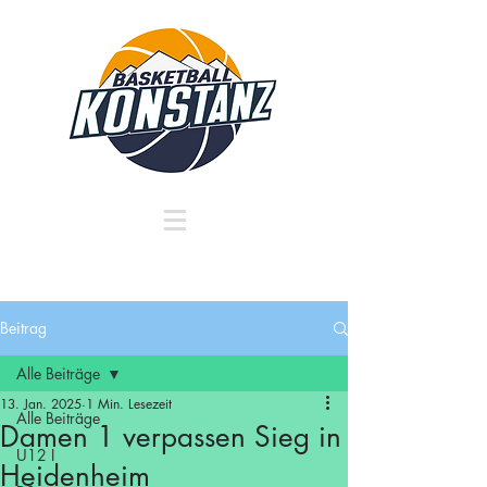
Beitrag
Alle Beiträge
13. Jan. 2025
1 Min. Lesezeit
Alle Beiträge
Damen 1 verpassen Sieg in
U12 I
Heidenheim