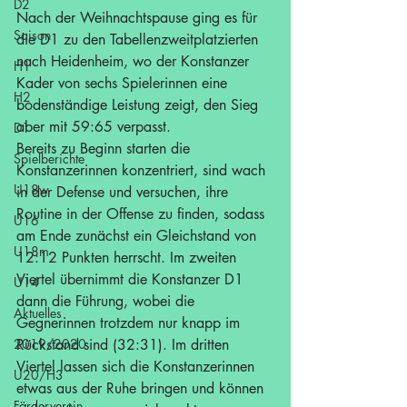
D2
Nach der Weihnachtspause ging es für 
Saison
die D1 zu den Tabellenzweitplatzierten 
nach Heidenheim, wo der Konstanzer 
H1
Kader von sechs Spielerinnen eine 
H2
bodenständige Leistung zeigt, den Sieg 
aber mit 59:65 verpasst.
D1
Bereits zu Beginn starten die 
Spielberichte
Konstanzerinnen konzentriert, sind wach 
U18w
in der Defense und versuchen, ihre 
Routine in der Offense zu finden, sodass 
U16
am Ende zunächst ein Gleichstand von 
U18m
12:12 Punkten herrscht. Im zweiten 
Viertel übernimmt die Konstanzer D1 
U14
dann die Führung, wobei die 
Aktuelles
Gegnerinnen trotzdem nur knapp im 
2019/2020
Rückstand sind (32:31). Im dritten 
Viertel lassen sich die Konstanzerinnen 
U20/H3
etwas aus der Ruhe bringen und können 
Förderverein