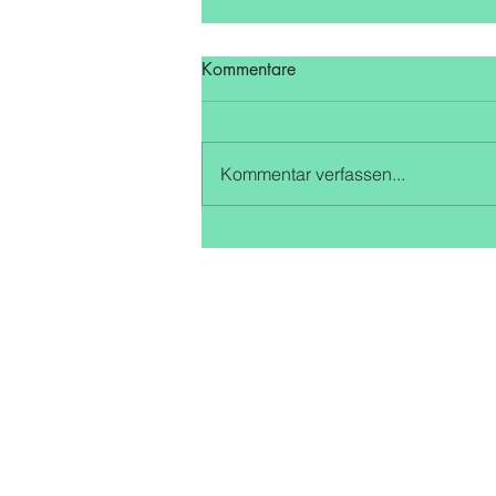
Kommentare
Kommentar verfassen...
U16 bleibt in der Oberliga
Qualifikationsrunde