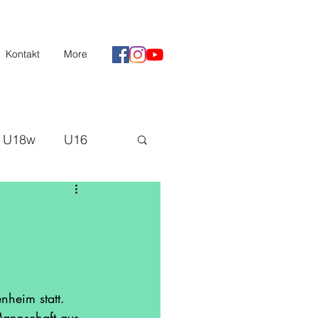
Kontakt
More
U18w
U16
II
Saison 20/21
H3
heim statt. 
Mannschaft aus 