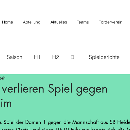
Home
Abteilung
Aktuelles
Teams
Förderverein
Saison
H1
H2
D1
Spielberichte
eit
s
2019/2020
U20/H3
Förderverein
U12 
verlieren Spiel gegen
eim
Saison 22/23
Saison 23/24
U14 II
U10
 Spiel der Damen 1 gegen die Mannschaft aus SB Heiden
/26
ersten Viertel und einer 19:10 Führung konnte sich die 