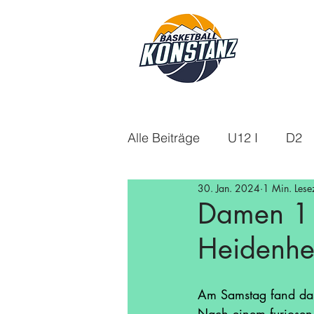
Alle Beiträge
U12 I
D2
30. Jan. 2024
1 Min. Lesez
U18m
U14
Aktuelle
Damen 1 
Heidenh
U16w
Saison 21/22
Am Samstag fand das
Saison 24/25
Saison 25
Nach einem furiosen 