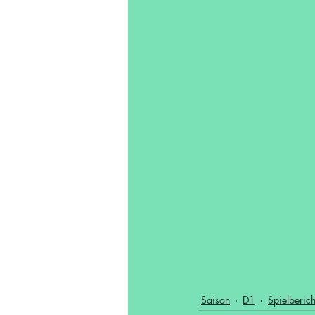
Saison
D1
Spielberich