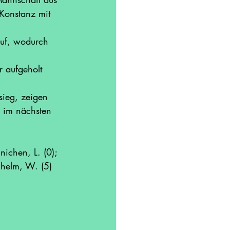
Konstanz mit 
auf, wodurch 
r aufgeholt 
ieg, zeigen 
n im nächsten 
.
nichen, L. (0); 
ilhelm, W. (5)