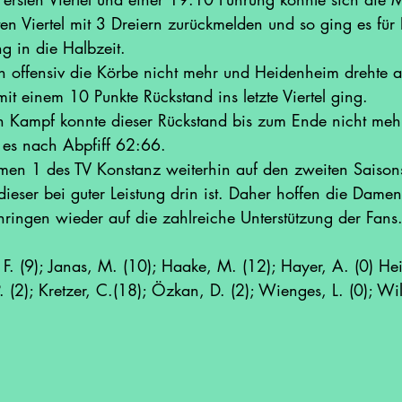
n Viertel mit 3 Dreiern zurückmelden und so ging es für 
g in die Halbzeit.
elen offensiv die Körbe nicht mehr und Heidenheim drehte 
t einem 10 Punkte Rückstand ins letzte Viertel ging.
ten Kampf konnte dieser Rückstand bis zum Ende nicht meh
 es nach Abpfiff 62:66.
en 1 des TV Konstanz weiterhin auf den zweiten Saisons
dieser bei guter Leistung drin ist. Daher hoffen die Dame
ingen wieder auf die zahlreiche Unterstützung der Fans
, F. (9); Janas, M. (10); Haake, M. (12); Hayer, A. (0) Hei
P. (2); Kretzer, C.(18); Özkan, D. (2); Wienges, L. (0); W