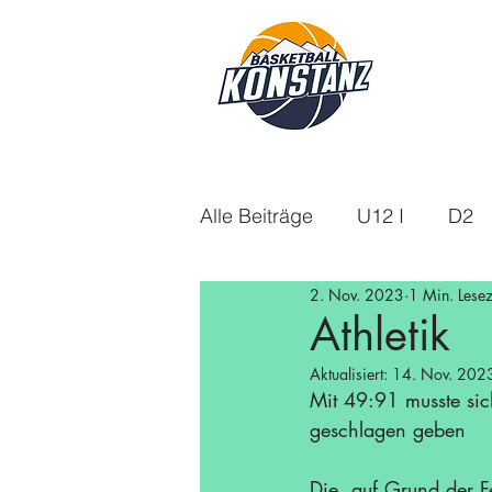
Alle Beiträge
U12 I
D2
2. Nov. 2023
1 Min. Lesez
U18m
U14
Aktuelle
Athletik
Aktualisiert:
14. Nov. 202
U16w
Saison 21/22
Mit 49:91 musste si
geschlagen geben
Saison 24/25
Saison 25
Die, auf Grund der 