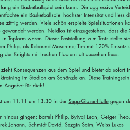
lang ein Basketballspiel sein kann. Die aggressive Vertei
entfachte ein Basketballspiel höchster Intensität und liess
zittrig werden. Viele schön erspielte Spielsituationen k
e gewandelt werden. Neidlos ist einzugestehen, dass die 
g in Topform waren. Dieser Feststellung zum Trotz stellte s
em Philip, als Rebound Maschine; Tim mit 120% Einsatz 
ng der Knights mit frechen Floatern alt aussehen liess. 
r zieht Konsequenzen aus dem Spiel und bietet ab sofort 
ktraining im Stadion am 
Schänzle
 an. Diese Trainingseinh
n Angebot für dich!             
ist am 11.11 um 13:30 in der 
Sepp-Glaser-Halle
 gegen d
r hinaus gingen: Bartels Philip, Byiyqi Leon, Geiger The
arek Johann, Schmidt David, Sezgin Saim, Weiss Lukas