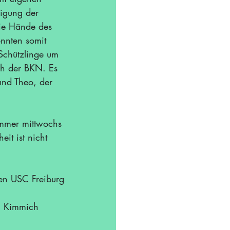
digung der 
 die Hände des 
onnten somit 
Schützlinge um 
ich der BKN. Es 
und Theo, der 
immer mittwochs 
eit ist nicht 
en USC Freiburg
o, Kimmich 