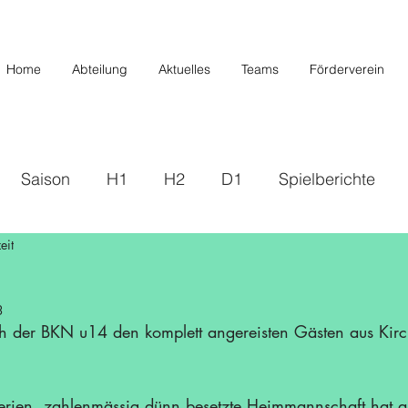
Home
Abteilung
Aktuelles
Teams
Förderverein
Saison
H1
H2
D1
Spielberichte
eit
s
2019/2020
U20/H3
Förderverein
U12 
3
Saison 22/23
Saison 23/24
U14 II
U10
ch der BKN u14 den komplett angereisten Gästen aus Kir
/26
Ferien, zahlenmässig dünn besetzte Heimmannschaft hat 