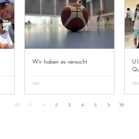
Wir haben es versucht
U1
Qu
1
2
3
4
5