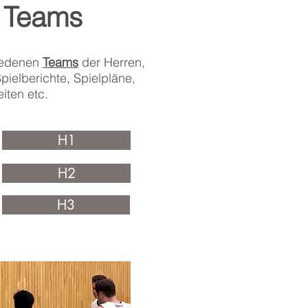
e
Teams
iedenen
Teams
der Herren,
ielberichte, Spielpläne,
eiten etc.
H1
H2
H3