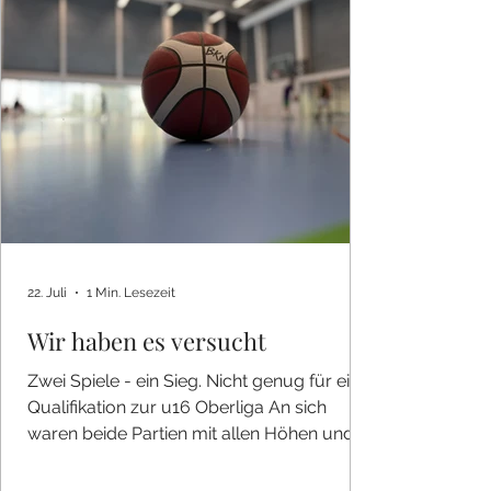
in der MHP Arena, sondern dort, wo es
hingehört, auf den Marktplatz. Da
22. Juli
1 Min. Lesezeit
Wir haben es versucht
Zwei Spiele - ein Sieg. Nicht genug für eine
Qualifikation zur u16 Oberliga An sich
waren beide Partien mit allen Höhen und
Tiefen keine schlechten Spiele. Das Duell
mit dem TS Göppingen, welches mit