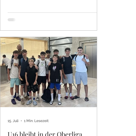
Schützenhilfe aus Kirchheim aufgelaufen,
knapp verloren (65:71). Den Tanz mit dem
BBU'01 Ulm, knapp gewonnen (46:44).
Eigentlich könnte man zufrieden sein, wäre
die Konsequenz nicht so bitter Doch keine
Zeit für Traurigkeit, das Spiel geht weiter.
Am 26. Juli geht es zum 3x3 Mark
15. Juli
1 Min. Lesezeit
U16 bleibt in der Oberliga