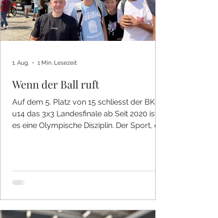
1. Aug.
1 Min. Lesezeit
Wenn der Ball ruft
Auf dem 5. Platz von 15 schliesst der BKN
u14 das 3x3 Landesfinale ab Seit 2020 ist
es eine Olympische Disziplin. Der Sport, der
weltweite Beliebtheit geniesst, weil er dort
gespielt wird, wo das Leben pulsiert - auf
der Strasse. Mit der freundlichen
Unterstützung der MHP Riesen hat die
Stadt Ludwigsburg ein Event gezaubert,
welches Basketball-Jüngern des ganzen
Landes das Herz springen lässt. Nein, nicht