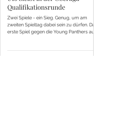
Qualifikationsrunde
Zwei Spiele - ein Sieg. Genug, um am
zweiten Spieltag dabei sein zu dürfen. Das
erste Spiel gegen die Young Panthers aus
Villingen-Schwenningen konnten die Jungs
vom See in letzter Sekunde für sich
entscheiden. Stunden später, die
Konstanzer dösend in der 40° heissen
Halle, chancenlos im zweiten Spiel mit dem
Gastgeber Skizunft Kornwestheim. Am
zweiten Spieltag, dem 19. Juli, soll es zu
Hause in der Pestalozzihalle entschieden
werden – Oberliga oder nicht! Im Rennen
bleiben