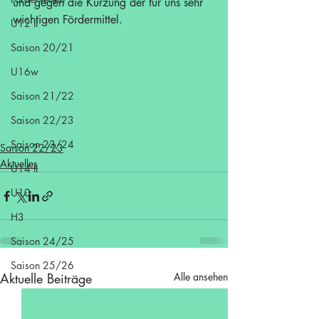
und gegen die Kürzung der für uns sehr 
wichtigen Fördermittel.
U12 II
Saison 20/21
U16w
Saison 21/22
Saison 22/23
Saison 23/24
Saison 22/23
Aktuelles
U14 II
U10
H3
Saison 24/25
Saison 25/26
Aktuelle Beiträge
Alle ansehen