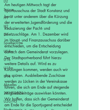
D2
Am heutigen Mittwoch tagt der 
Saison
Sportausschuss der Stadt Konstanz und 
berät unter anderem über die Kürzung 
H1
der erweiterten Jugendförderung und die 
H2
Reduzierung der Pacht- und 
Mietzuschläge. Am 1. Dezember wird 
D1
im Haupt- und Finanzausschuss darüber 
Spielberichte
entschieden, um die Entscheidung 
U18w
danach dem Gemeinderat vorzulegen. 
Der Stadtsportverband führt hierzu 
U16
weitere Details auf. Wird es zu 
U18m
Kürzungen kommen, werden auch wir 
das spüren. Ausbleibende Zuschüsse 
U14
werden zu Lücken in der Vereinskasse 
Aktuelles
führen, die sich am Ende auf steigende 
2019/2020
Mitgliedsbeiträge auswirken könnten. 
Wir hoffen, dass sich der Gemeinderat 
U20/H3
am Ende für die Sportjugend entscheidet 
Förderverein