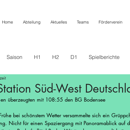
Home
Abteilung
Aktuelles
Teams
Förderverein
Saison
H1
H2
D1
Spielberichte
zeit
s
2019/2020
U20/H3
Förderverein
U12 
Station Süd-West Deutschl
nen überzeugten mit 108:55 den BG Bodensee
Saison 22/23
Saison 23/24
U14 II
U10
 Frühe bei schönstem Wetter versammelte sich ein Grüpp
ang. Nicht für einen Spaziergang mit Panoramablick auf d
/26