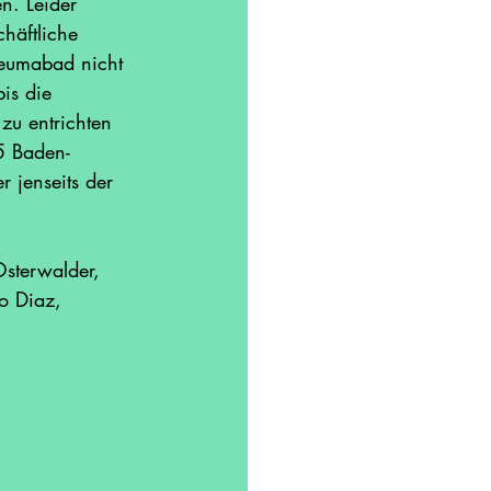
n. Leider 
häftliche 
eumabad nicht 
is die 
 zu entrichten 
35 Baden-
r jenseits der 
sterwalder, 
o Diaz, 