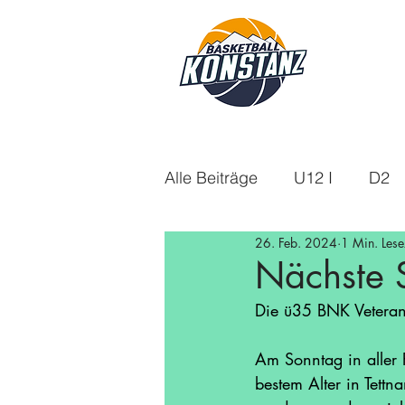
Alle Beiträge
U12 I
D2
26. Feb. 2024
1 Min. Lese
U18m
U14
Aktuelle
Nächste 
Die ü35 BNK Vetera
U16w
Saison 21/22
Am Sonntag in aller
bestem Alter in Tettn
Saison 24/25
Saison 25