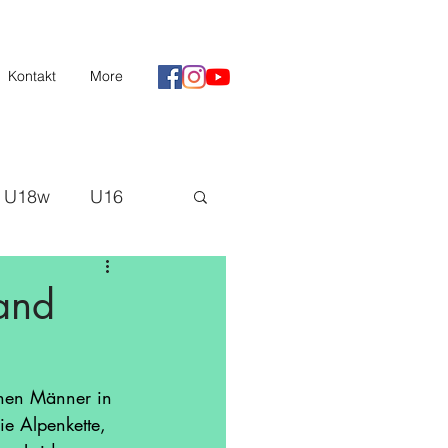
Kontakt
More
U18w
U16
II
Saison 20/21
and
H3
chen Männer in 
ie Alpenkette, 