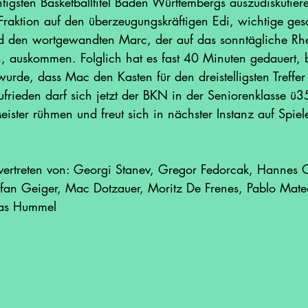
igsten Basketballtitel Baden Württembergs auszudiskutiere
Fraktion auf den überzeugungskräftigen Edi, wichtige gesc
d den wortgewandten Marc, der auf das sonntägliche Rh
, auskommen. Folglich hat es fast 40 Minuten gedauert, b
wurde, dass Mac den Kasten für den dreistelligsten Treffer
ufrieden darf sich jetzt der BKN in der Seniorenklasse ü
ster rühmen und freut sich in nächster Instanz auf Spiele
ertreten von: Georgi Stanev, Gregor Fedorcak, Hannes O
üfan Geiger, Mac Dotzauer, Moritz De Frenes, Pablo Mate
ias Hummel