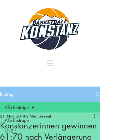
Beitrag
Alle Beiträge
21. Nov. 2018
2 Min. Lesezeit
Alle Beiträge
Konstanzerinnen gewinnen
U12 I
61:70 nach Verlängerung