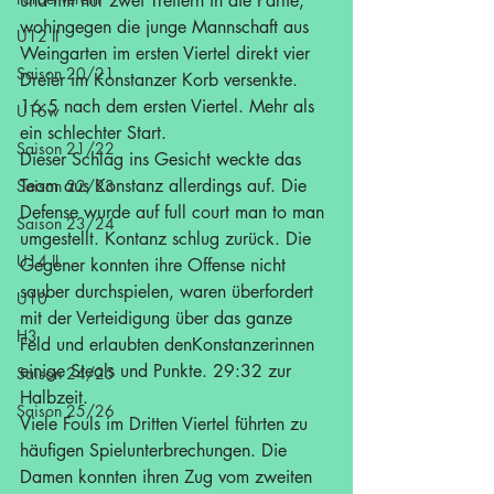
und mit nur zwei Treffern in die Partie, 
wohingegen die junge Mannschaft aus 
U12 II
Weingarten im ersten Viertel direkt vier 
Saison 20/21
Dreier im Konstanzer Korb versenkte. 
16:5 nach dem ersten Viertel. Mehr als 
U16w
ein schlechter Start.
Saison 21/22
Dieser Schlag ins Gesicht weckte das 
Team aus Konstanz allerdings auf. Die 
Saison 22/23
Defense wurde auf full court man to man 
Saison 23/24
umgestellt. Kontanz schlug zurück. Die 
U14 II
Gegener konnten ihre Offense nicht 
sauber durchspielen, waren überfordert 
U10
mit der Verteidigung über das ganze 
H3
Feld und erlaubten denKonstanzerinnen 
einige Steals und Punkte. 29:32 zur 
Saison 24/25
Halbzeit.
Saison 25/26
Viele Fouls im Dritten Viertel führten zu 
häufigen Spielunterbrechungen. Die 
Damen konnten ihren Zug vom zweiten 