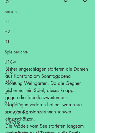
D2
Saison
H1
H2
D1
Spielberichte
U18w
Bisher ungeschlagen starteten die Damen 
U16
aus Konstanz am Sonntagabend 
U18m
Richtung Weingarten. Da die Gegner 
bisher nur ein Spiel, dieses knapp, 
U14
gegen die Tabellenzweiten aus 
Aktuelles
Göppingen verloren hatten, waren sie 
von den Konstanzerinnen schwer 
2019/2020
einzuschätzen.
U20/H3
Die Mädels vom See starteten langsam 
Förderverein