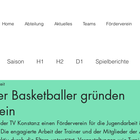
Home
Abteilung
Aktuelles
Teams
Förderverein
Saison
H1
H2
D1
Spielberichte
eit
s
2019/2020
U20/H3
Förderverein
U12 
r Basketballer gründen
ein
Saison 22/23
Saison 23/24
U14 II
U10
 der TV Konstanz einen Förderverein für die Jugendarbeit 
 Die engagierte Arbeit der Trainer und der Mitglieder der 
/26
iv durch die Eltern unterstützt. Veranstaltungen wie Turni