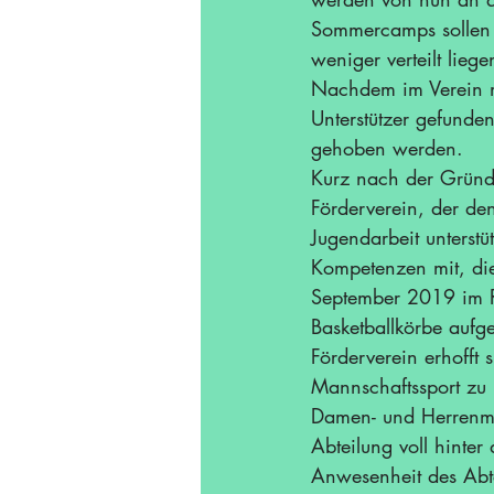
Sommercamps sollen z
weniger verteilt liege
Nachdem im Verein m
Unterstützer gefunden
gehoben werden. 
Kurz nach der Gründu
Förderverein, der de
Jugendarbeit unterstü
Kompetenzen mit, die
September 2019
 im 
Basketballkörbe aufge
Förderverein erhofft
Mannschaftssport zu 
Damen- und Herrenma
Abteilung voll hinte
Anwesenheit des Abtei