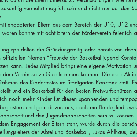
ukünftig vermehrt möglich sein und nicht nur auf den Sc
n. 
it engagierten Eltern aus dem Bereich der U10, U12 un
 waren konnte mit acht Eltern der Förderverein feierlich a
ng sprudelten die Gründungsmitglieder bereits vor Ideen
n offiziellen Namen “Freunde der Basketballjugend Konstan
tzen kann. Jedes Mitglied bringt eine eigene Motivation u
 dem Verein so zu Gute kommen können. Die erste Aktion
Rahmen des Kinderfestes im Stadtgarten Konstanz statt. E
stellt und ein Basketball für den besten Freiwurfschützen 
 sich noch mehr Kinder für diesen spannenden und tempo
begeistern und geht davon aus, auch ein Bindeglied zwis
nnschaft und den Jugendmannschaften sein zu können. 
r dem Engagement der Eltern steht, wurde durch die persön
lungsleiters der Abteilung Basketball, Lukas Ahlhaus, deu