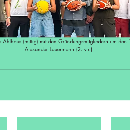
as Ahlhaus (mittig) mit den Gründungsmitgliedern um den 
Alexander Lauermann (2. v.r.) 