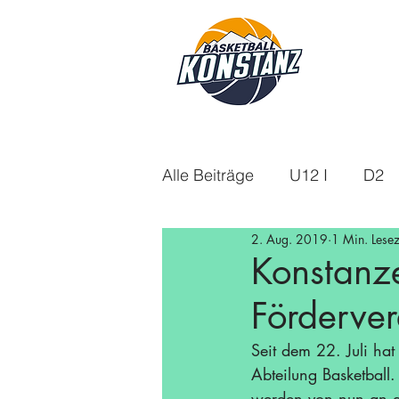
Alle Beiträge
U12 I
D2
2. Aug. 2019
1 Min. Lesez
U18m
U14
Aktuelle
Konstanze
Förderver
U16w
Saison 21/22
Seit dem 22. Juli hat
Abteilung Basketball.
Saison 24/25
Saison 25
werden von nun an akt