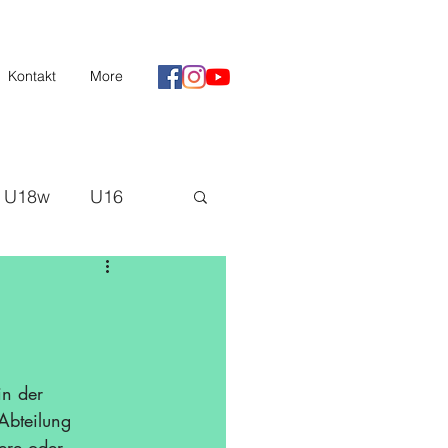
Kontakt
More
U18w
U16
II
Saison 20/21
H3
in der 
Abteilung 
ere oder 