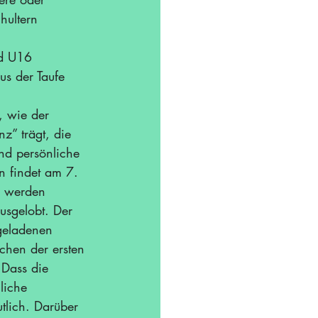
hultern 
d U16 
us der Taufe 
, wie der 
z” trägt, die 
nd persönliche 
 findet 
am 7. 
s werden 
ausgelobt. Der 
geladenen 
chen der ersten 
Dass die 
liche 
tlich. Darüber 