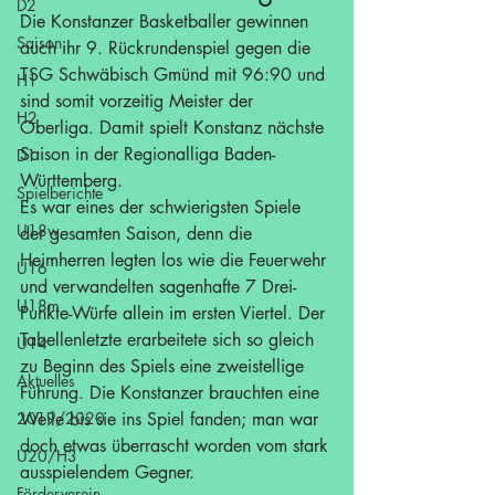
D2
Die Konstanzer Basketballer gewinnen 
Saison
auch ihr 9. Rückrundenspiel gegen die 
TSG Schwäbisch Gmünd mit 96:90 und 
H1
sind somit vorzeitig Meister der 
H2
Oberliga. Damit spielt Konstanz nächste 
Saison in der Regionalliga Baden-
D1
Württemberg.
Spielberichte
Es war eines der schwierigsten Spiele 
U18w
der gesamten Saison, denn die 
Heimherren legten los wie die Feuerwehr 
U16
und verwandelten sagenhafte 7 Drei-
U18m
Punkte-Würfe allein im ersten Viertel. Der 
Tabellenletzte erarbeitete sich so gleich 
U14
zu Beginn des Spiels eine zweistellige 
Aktuelles
Führung. Die Konstanzer brauchten eine 
2019/2020
Weile bis sie ins Spiel fanden; man war 
doch etwas überrascht worden vom stark 
U20/H3
ausspielendem Gegner.
Förderverein