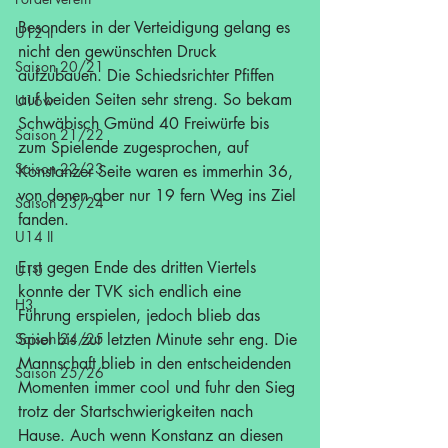
Besonders in der Verteidigung gelang es 
U12 II
nicht den gewünschten Druck 
Saison 20/21
aufzubauen. Die Schiedsrichter Pfiffen 
auf beiden Seiten sehr streng. So bekam 
U16w
Schwäbisch Gmünd 40 Freiwürfe bis 
Saison 21/22
zum Spielende zugesprochen, auf 
Saison 22/23
Konstanzer Seite waren es immerhin 36, 
von denen aber nur 19 fern Weg ins Ziel 
Saison 23/24
fanden.
U14 II
Erst gegen Ende des dritten Viertels 
U10
konnte der TVK sich endlich eine 
H3
Führung erspielen, jedoch blieb das 
Saison 24/25
Spiel bis zur letzten Minute sehr eng. Die 
Mannschaft blieb in den entscheidenden 
Saison 25/26
Momenten immer cool und fuhr den Sieg 
trotz der Startschwierigkeiten nach 
Hause. Auch wenn Konstanz an diesen 