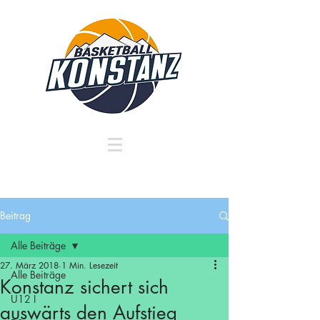
Beitrag
Alle Beiträge
27. März 2018
1 Min. Lesezeit
Alle Beiträge
Konstanz sichert sich
U12 I
auswärts den Aufstieg