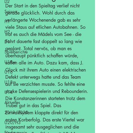
D2
Der Start in den Spieltag verlief nicht 
Saison
gerade glücklich. Wohl durch das 
verlängerte Wochenende gab es sehr 
H1
viele Staus auf etlichen Autobahnen. So 
H2
traf es auch die Mädels vom See - die 
Fahrt dauerte fast doppelt so lang wie 
D1
geplant. Total nervös, ob man es 
Spielberichte
überhaupt pünktlich schaffen würde, 
U18w
saßen alle im Auto. Dazu kam, dass J. 
Glock mit ihrem Auto einen elektrischen 
U16
Defekt unterwegs hatte und das Team 
U18m
auf sie verzichten musste. So fehlte eine 
starke Defensespielerin und Rebounderin.
U14
Die Konstanzerinnen starteten trotz dem 
Aktuelles
Trubel gut in das Spiel. Das 
2019/2020
Einwurfsystem klappte direkt für den 
ersten Korberfolg. Das erste Viertel war 
U20/H3
insgesamt sehr ausgeglichen und die 
Förderverein