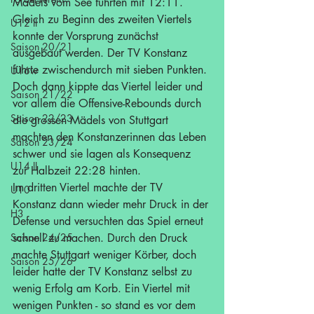
Mädels vom See führten mit 12:11. 
Gleich zu Beginn des zweiten Viertels 
U12 II
konnte der Vorsprung zunächst 
Saison 20/21
ausgebaut werden. Der TV Konstanz 
führte zwischendurch mit sieben Punkten. 
U16w
Doch dann kippte das Viertel leider und 
Saison 21/22
vor allem die Offensive-Rebounds durch 
Saison 22/23
die grossen Mädels von Stuttgart 
machten den Konstanzerinnen das Leben 
Saison 23/24
schwer und sie lagen als Konsequenz 
U14 II
zur Halbzeit 22:28 hinten.
Im dritten Viertel machte der TV 
U10
Konstanz dann wieder mehr Druck in der 
H3
Defense und versuchten das Spiel erneut 
Saison 24/25
schnell zu machen. Durch den Druck 
machte Stuttgart weniger Körber, doch 
Saison 25/26
leider hatte der TV Konstanz selbst zu 
wenig Erfolg am Korb. Ein Viertel mit 
wenigen Punkten - so stand es vor dem 