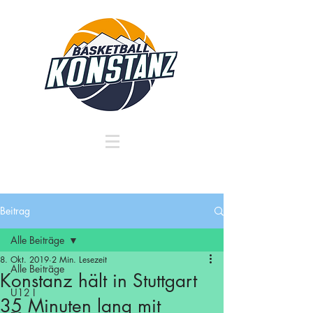
Beitrag
Alle Beiträge
8. Okt. 2019
2 Min. Lesezeit
Alle Beiträge
Konstanz hält in Stuttgart
U12 I
35 Minuten lang mit