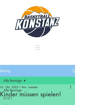
Beitrag
Alle Beiträge
23. Okt. 2023
1 Min. Lesezeit
Alle Beiträge
Kinder müssen spielen!
U12 I