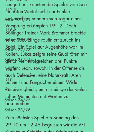
neu justiert, konnten die Spieler vom See 
U12 II
im ersten Viertel nicht nur Punkte 
wettmachen, sondern sich sogar einen 
Saison 20/21
Vorsprung erkämpfen 19:12. Doch 
U16w
Söflinger Trainer Mark Brommer brachte 
Saison 21/22
seine Schützlinge routiniert zurück ins 
Spiel. Ein Spiel auf Augenhöhe war im 
Saison 22/23
Rollen. Lukas zeigte seine Qualitäten mit 
Saison 23/24
gleich vier erfolgreichen drei Punkte 
würfen; Leon, sowohl in der Offense als 
U14 II
auch Defensive, eine Naturkraft; Aren 
U10
Schnell und Fangsicher einem Wide 
Receiver gleich, um nur einige der vielen 
H3
tollen Momenten mit Worten zu 
Saison 24/25
beschreiben.          
Saison 25/26
Zum nächsten Spiel am Sonntag den 
29.10 um 12:45 begrüssen wir die VFL 
Kirchheim Knights in der Petalozzihalle 