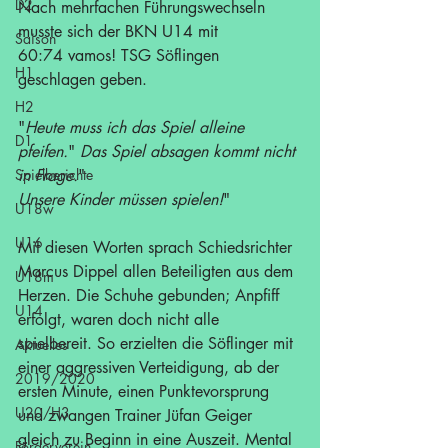
D2
Nach mehrfachen Führungswechseln 
musste sich der BKN U14 mit 
Saison
60:74 vamos! TSG Söflingen 
H1
geschlagen geben.
H2
"
Heute muss ich das Spiel alleine 
D1
pfeifen.
" 
Das Spiel absagen kommt nicht 
Spielberichte
in Frage.
" 
Unsere Kinder müssen spielen!
" 
U18w
U16
Mit diesen Worten sprach Schiedsrichter 
Marcus Dippel allen Beteiligten aus dem 
U18m
Herzen. Die Schuhe gebunden; Anpfiff 
U14
erfolgt, waren doch nicht alle 
spielbereit. So erzielten die Söflinger mit 
Aktuelles
einer aggressiven Verteidigung, ab der 
2019/2020
ersten Minute, einen Punktevorsprung 
U20/H3
und zwangen Trainer Jüfan Geiger 
gleich zu Beginn in eine Auszeit. Mental 
Förderverein