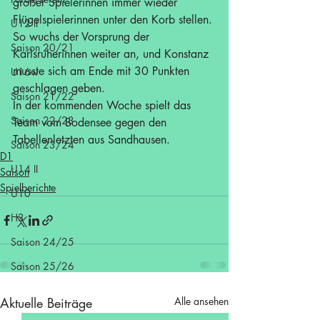
großer Spielerinnen immer wieder 
Flügelspielerinnen unter den Korb stellen. 
U12 II
So wuchs der Vorsprung der 
Saison 20/21
Karlsruherinnen weiter an, und Konstanz 
musste sich am Ende mit 30 Punkten 
U16w
geschlagen geben.
Saison 21/22
In der kommenden Woche spielt das 
Saison 22/23
Team vom Bodensee gegen den 
Tabellenletzten aus Sandhausen.
Saison 23/24
D1
U14 II
Saison
Spielberichte
U10
H3
Saison 24/25
Saison 25/26
Aktuelle Beiträge
Alle ansehen