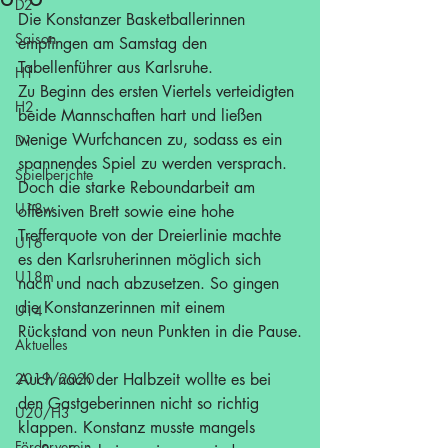
D2
Die Konstanzer Basketballerinnen 
Saison
empfingen am Samstag den 
Tabellenführer aus Karlsruhe.
H1
Zu Beginn des ersten Viertels verteidigten 
H2
beide Mannschaften hart und ließen 
wenige Wurfchancen zu, sodass es ein 
D1
spannendes Spiel zu werden versprach. 
Spielberichte
Doch die starke Reboundarbeit am 
U18w
offensiven Brett sowie eine hohe 
Trefferquote von der Dreierlinie machte 
U16
es den Karlsruherinnen möglich sich 
U18m
nach und nach abzusetzen. So gingen 
die Konstanzerinnen mit einem 
U14
Rückstand von neun Punkten in die Pause.
Aktuelles
2019/2020
Auch nach der Halbzeit wollte es bei 
den Gastgeberinnen nicht so richtig 
U20/H3
klappen. Konstanz musste mangels 
Förderverein