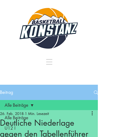
Beitrag
Alle Beiträge
26. Feb. 2018
1 Min. Lesezeit
Alle Beiträge
Deutliche Niederlage
U12 I
gegen den Tabellenführer